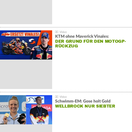
KTM ohne Maverick Vinales:
DER GRUND FÜR DEN MOTOGP-
RÜCKZUG
Schwimm-EM: Gose holt Gold
WELLBROCK NUR SIEBTER