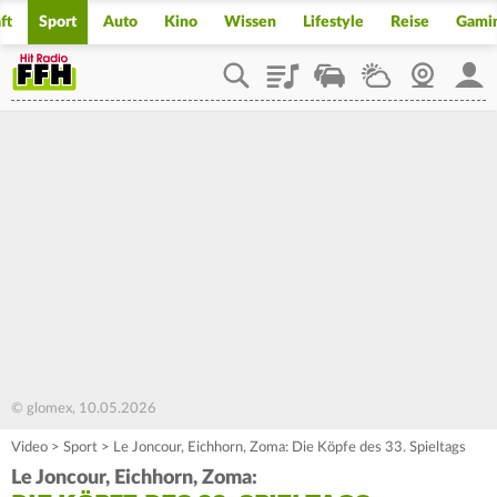
ft
Sport
Auto
Kino
Wissen
Lifestyle
Reise
Gami
Playlist
Staupilot
Wetter
Webcam
Mein
© glomex, 10.05.2026
Video
>
Sport
>
Le Joncour, Eichhorn, Zoma: Die Köpfe des 33. Spieltags
Le Joncour, Eichhorn, Zoma: