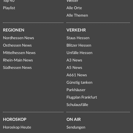
Top 40
Wetter
Playlist
Alle Orte
Alle Themen
REGIONEN
VERKEHR
Nordhessen News
Staus Hessen
Osthessen News
Blitzer Hessen
Mittelhessen News
Unfälle Hessen
Rhein-Main News
A3 News
Südhessen News
A5 News
A661 News
Günstig tanken
Parkhäuser
Flugplan Frankfurt
Schulausfälle
HOROSKOP
ON AIR
Horoskop Heute
Sendungen