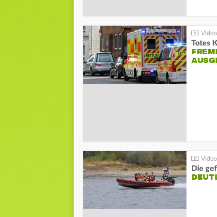
Totes 
FREM
AUSG
Die gef
DEUT