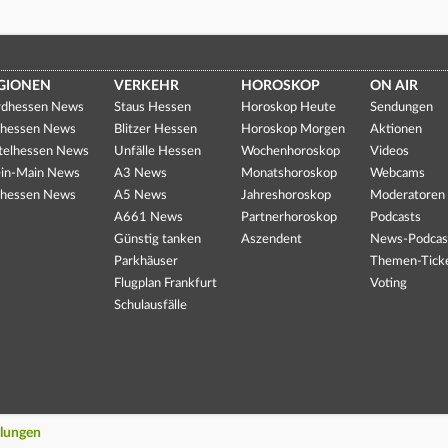
GIONEN
VERKEHR
HOROSKOP
ON AIR
dhessen News
Staus Hessen
Horoskop Heute
Sendungen
hessen News
Blitzer Hessen
Horoskop Morgen
Aktionen
telhessen News
Unfälle Hessen
Wochenhoroskop
Videos
in-Main News
A3 News
Monatshoroskop
Webcams
hessen News
A5 News
Jahreshoroskop
Moderatoren
A661 News
Partnerhoroskop
Podcasts
Günstig tanken
Aszendent
News-Podcas
Parkhäuser
Themen-Tick
Flugplan Frankfurt
Voting
Schulausfälle
llungen