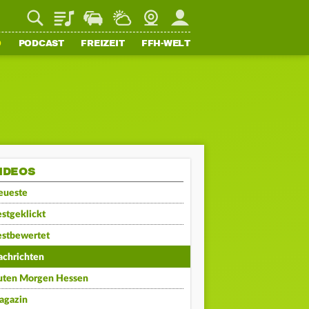
Playlist
Staupilot
Wetter
Webcam
Mein FFH
O
PODCAST
FREIZEIT
FFH-WELT
IDEOS
eueste
stgeklickt
estbewertet
achrichten
uten Morgen Hessen
agazin