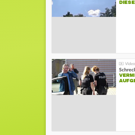
DIES
Schreck
VERM
AUFG