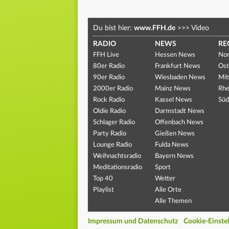
Du bist hier:
www.FFH.de
>>>
Video
RADIO
NEWS
RE
FFH Live
Hessen News
Nor
80er Radio
Frankfurt News
Ost
90er Radio
Wiesbaden News
Mit
2000er Radio
Mainz News
Rhe
Rock Radio
Kassel News
Süd
Oldie Radio
Darmstadt News
Schlager Radio
Offenbach News
Party Radio
Gießen News
Lounge Radio
Fulda News
Weihnachtsradio
Bayern News
Meditationsradio
Sport
Top 40
Wetter
Playlist
Alle Orte
Alle Themen
Impressum und Datenschutz
Cookie-Einste