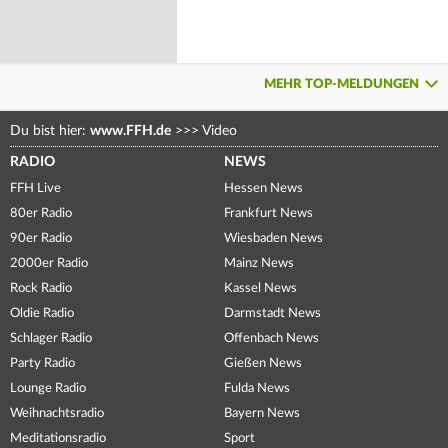
MEHR TOP-MELDUNGEN
Du bist hier:
www.FFH.de
>>>
Video
RADIO
NEWS
FFH Live
Hessen News
80er Radio
Frankfurt News
90er Radio
Wiesbaden News
2000er Radio
Mainz News
Rock Radio
Kassel News
Oldie Radio
Darmstadt News
Schlager Radio
Offenbach News
Party Radio
Gießen News
Lounge Radio
Fulda News
Weihnachtsradio
Bayern News
Meditationsradio
Sport