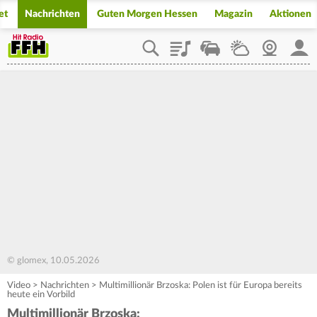
et
Nachrichten
Guten Morgen Hessen
Magazin
Aktionen
Playlist
Staupilot
Wetter
Webcam
Mein
© glomex, 10.05.2026
Video
>
Nachrichten
>
Multimillionär Brzoska: Polen ist für Europa bereits
heute ein Vorbild
Multimillionär Brzoska: