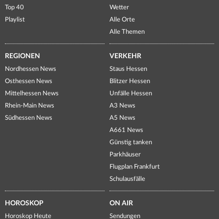
Top 40
Wetter
Playlist
Alle Orte
Alle Themen
REGIONEN
VERKEHR
Nordhessen News
Staus Hessen
Osthessen News
Blitzer Hessen
Mittelhessen News
Unfälle Hessen
Rhein-Main News
A3 News
Südhessen News
A5 News
A661 News
Günstig tanken
Parkhäuser
Flugplan Frankfurt
Schulausfälle
HOROSKOP
ON AIR
Horoskop Heute
Sendungen