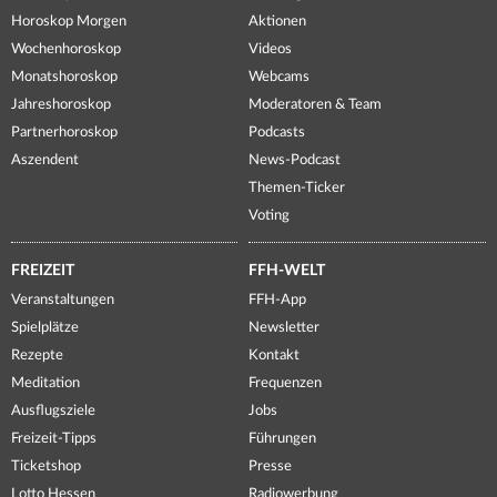
Horoskop Morgen
Aktionen
Wochenhoroskop
Videos
Monatshoroskop
Webcams
Jahreshoroskop
Moderatoren & Team
Partnerhoroskop
Podcasts
Aszendent
News-Podcast
Themen-Ticker
Voting
FREIZEIT
FFH-WELT
Veranstaltungen
FFH-App
Spielplätze
Newsletter
Rezepte
Kontakt
Meditation
Frequenzen
Ausflugsziele
Jobs
Freizeit-Tipps
Führungen
Ticketshop
Presse
Lotto Hessen
Radiowerbung