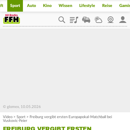
ft
Sport
Auto
Kino
Wissen
Lifestyle
Reise
Gami
Playlist
Staupilot
Wetter
Webcam
Mein
© glomex, 10.05.2026
Video
>
Sport
>
Freiburg vergibt ersten Europapokal-Matchball bei
Vuskovic-Feier
FREIBURG VERGIBT ERSTEN