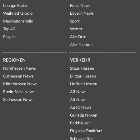
Lounge Radio
Fulda News
Weihnachtsradio
Bayern News
Meditationsradio
Sport
Top 40
Wetter
Playlist
Alle Orte
Alle Themen
REGIONEN
VERKEHR
Nordhessen News
Staus Hessen
Osthessen News
Blitzer Hessen
Mittelhessen News
Unfälle Hessen
Rhein-Main News
A3 News
Südhessen News
A5 News
A661 News
Günstig tanken
Parkhäuser
Flugplan Frankfurt
Schulausfälle