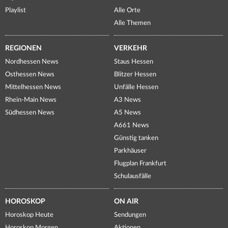
Playlist
Alle Orte
Alle Themen
REGIONEN
VERKEHR
Nordhessen News
Staus Hessen
Osthessen News
Blitzer Hessen
Mittelhessen News
Unfälle Hessen
Rhein-Main News
A3 News
Südhessen News
A5 News
A661 News
Günstig tanken
Parkhäuser
Flugplan Frankfurt
Schulausfälle
HOROSKOP
ON AIR
Horoskop Heute
Sendungen
Horoskop Morgen
Aktionen