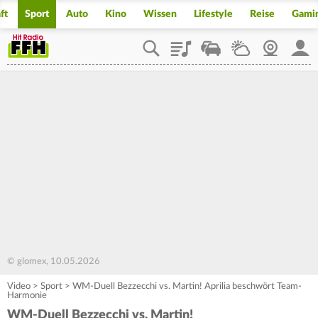
ft
Sport
Auto
Kino
Wissen
Lifestyle
Reise
Gami
Playlist
Staupilot
Wetter
Webcam
Mein
© glomex, 10.05.2026
Video
>
Sport
>
WM-Duell Bezzecchi vs. Martin! Aprilia beschwört Team-
Harmonie
WM-Duell Bezzecchi vs. Martin!