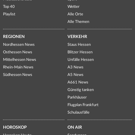
Top 40
Wetter
Playlist
Alle Orte
Alle Themen
REGIONEN
VERKEHR
Nordhessen News
Staus Hessen
Osthessen News
Blitzer Hessen
Mittelhessen News
Unfälle Hessen
Rhein-Main News
A3 News
Südhessen News
A5 News
A661 News
Günstig tanken
Parkhäuser
Flugplan Frankfurt
Schulausfälle
HOROSKOP
ON AIR