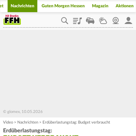
et
Nachrichten
Guten Morgen Hessen
Magazin
Aktionen
Playlist
Staupilot
Wetter
Webcam
Mein
© glomex, 10.05.2026
Video
>
Nachrichten
>
Erdüberlastungstag: Budget verbraucht
Erdüberlastungstag: