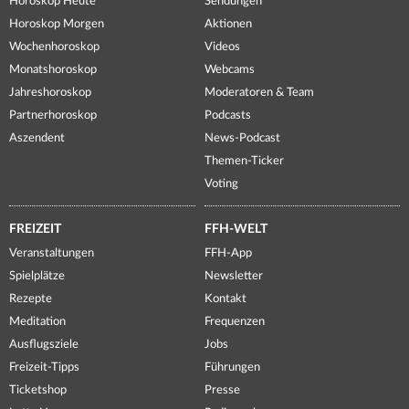
Horoskop Heute
Sendungen
Horoskop Morgen
Aktionen
Wochenhoroskop
Videos
Monatshoroskop
Webcams
Jahreshoroskop
Moderatoren & Team
Partnerhoroskop
Podcasts
Aszendent
News-Podcast
Themen-Ticker
Voting
FREIZEIT
FFH-WELT
Veranstaltungen
FFH-App
Spielplätze
Newsletter
Rezepte
Kontakt
Meditation
Frequenzen
Ausflugsziele
Jobs
Freizeit-Tipps
Führungen
Ticketshop
Presse