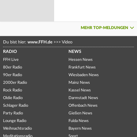
MEHR TOP-MELDUNGEN
Du bist hier:
www.FFH.de
>>>
Video
RADIO
NEWS
FFH Live
Hessen News
80er Radio
Frankfurt News
90er Radio
Wiesbaden News
2000er Radio
Mainz News
Rock Radio
Kassel News
Oldie Radio
Darmstadt News
Schlager Radio
Offenbach News
Party Radio
Gießen News
Lounge Radio
Fulda News
Weihnachtsradio
Bayern News
Meditationsradio
Sport