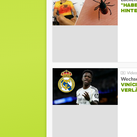
"HABE
HINT
Wechse
VINÍC
VERL