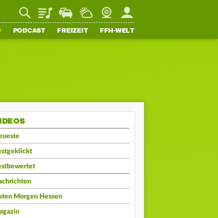
Playlist
Staupilot
Wetter
Webcam
Mein FFH
O
PODCAST
FREIZEIT
FFH-WELT
IDEOS
eueste
stgeklickt
estbewertet
achrichten
uten Morgen Hessen
agazin