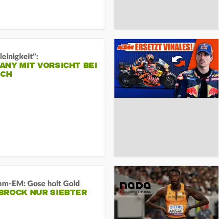
leinigkeit":
NY MIT VORSICHT BEI
ICH
m-EM: Gose holt Gold
BROCK NUR SIEBTER