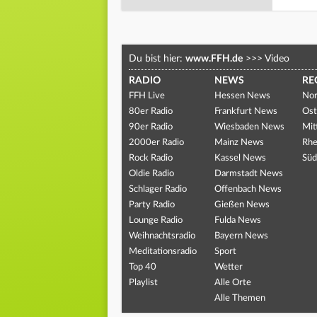
Du bist hier:
www.FFH.de
>>>
Video
RADIO
NEWS
RE
FFH Live
Hessen News
Nor
80er Radio
Frankfurt News
Ost
90er Radio
Wiesbaden News
Mit
2000er Radio
Mainz News
Rhe
Rock Radio
Kassel News
Süd
Oldie Radio
Darmstadt News
Schlager Radio
Offenbach News
Party Radio
Gießen News
Lounge Radio
Fulda News
Weihnachtsradio
Bayern News
Meditationsradio
Sport
Top 40
Wetter
Playlist
Alle Orte
Alle Themen