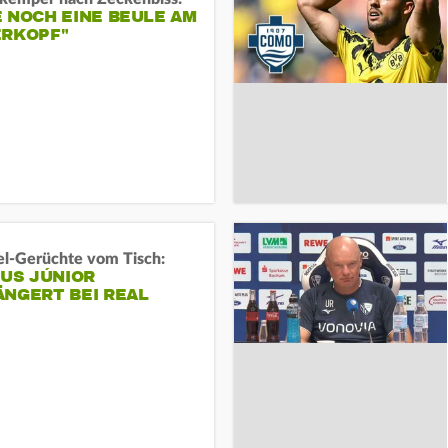
 NOCH EINE BEULE AM
ERKOPF"
l-Gerüchte vom Tisch:
IUS JÚNIOR
ÄNGERT BEI REAL