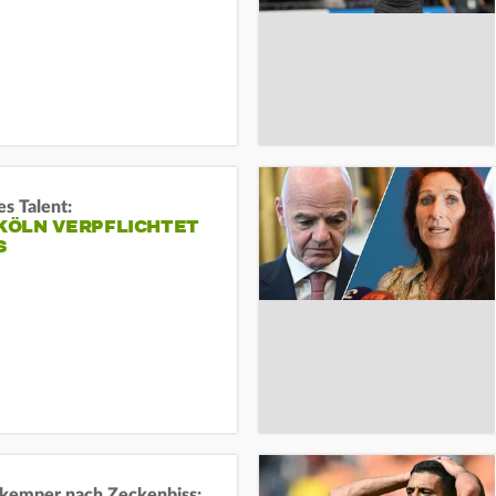
s Talent:
 KÖLN VERPFLICHTET
S
kemper nach Zeckenbiss: