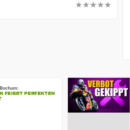
n Bochum:
N FEIERT PERFEKTEN
T