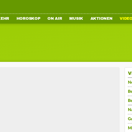
KEHR
HOROSKOP
ON AIR
MUSIK
AKTIONEN
VIDE
V
N
Be
B
N
G
M