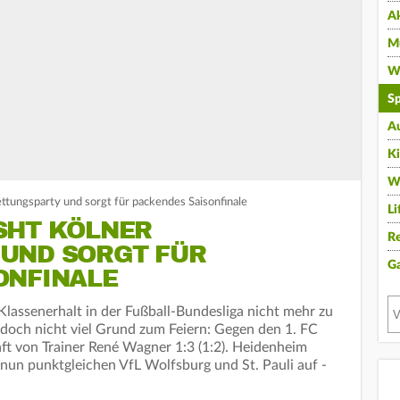
A
Mu
Wi
Sp
A
K
W
ttungsparty und sorgt für packendes Saisonfinale
Li
SHT KÖLNER
Re
UND SORGT FÜR
G
ONFINALE
Klassenerhalt in der Fußball-Bundesliga nicht mehr zu
jedoch nicht viel Grund zum Feiern: Gegen den 1. FC
ft von Trainer René Wagner 1:3 (1:2). Heidenheim
n nun punktgleichen VfL Wolfsburg und St. Pauli auf -