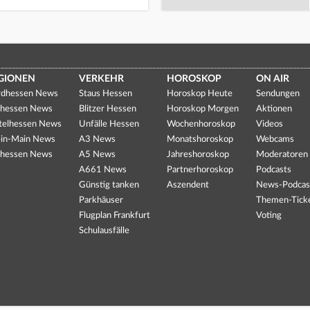
GIONEN
VERKEHR
HOROSKOP
ON AIR
dhessen News
Staus Hessen
Horoskop Heute
Sendungen
hessen News
Blitzer Hessen
Horoskop Morgen
Aktionen
telhessen News
Unfälle Hessen
Wochenhoroskop
Videos
in-Main News
A3 News
Monatshoroskop
Webcams
hessen News
A5 News
Jahreshoroskop
Moderatoren
A661 News
Partnerhoroskop
Podcasts
Günstig tanken
Aszendent
News-Podcas
Parkhäuser
Themen-Tick
Flugplan Frankfurt
Voting
Schulausfälle