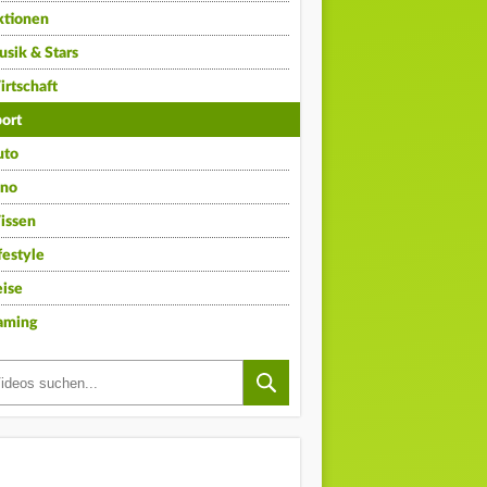
ktionen
sik & Stars
rtschaft
ort
uto
ino
issen
festyle
ise
aming