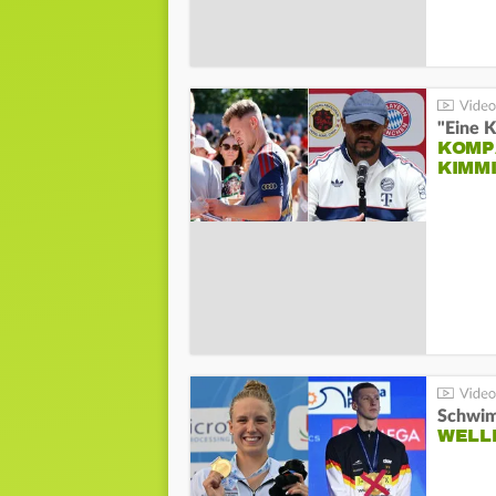
"Eine K
KOMPA
KIMM
Schwim
WELL