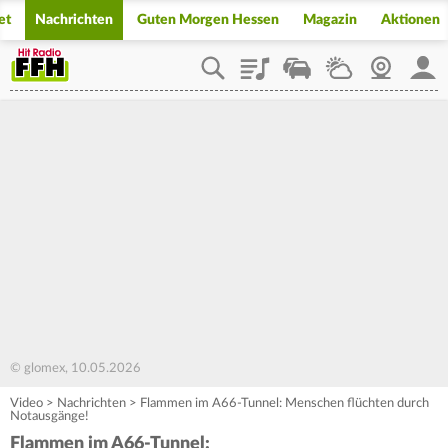
et
Nachrichten
Guten Morgen Hessen
Magazin
Aktionen
Playlist
Staupilot
Wetter
Webcam
Mein
© glomex, 10.05.2026
Video
>
Nachrichten
>
Flammen im A66-Tunnel: Menschen flüchten durch
Notausgänge!
Flammen im A66-Tunnel: