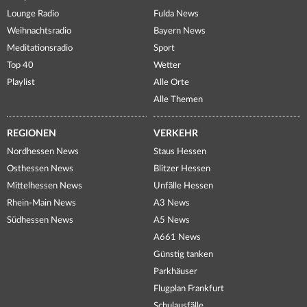
Lounge Radio
Fulda News
Weihnachtsradio
Bayern News
Meditationsradio
Sport
Top 40
Wetter
Playlist
Alle Orte
Alle Themen
REGIONEN
VERKEHR
Nordhessen News
Staus Hessen
Osthessen News
Blitzer Hessen
Mittelhessen News
Unfälle Hessen
Rhein-Main News
A3 News
Südhessen News
A5 News
A661 News
Günstig tanken
Parkhäuser
Flugplan Frankfurt
Schulausfälle