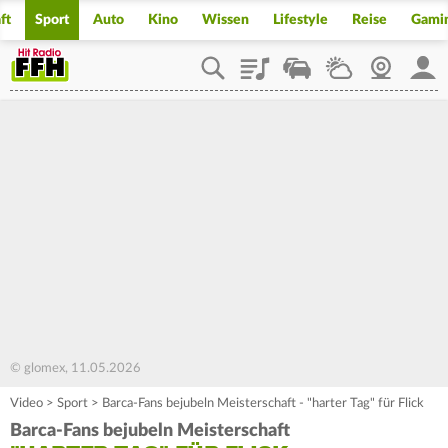
ft
Sport
Auto
Kino
Wissen
Lifestyle
Reise
Gami
Playlist
Staupilot
Wetter
Webcam
Mein
© glomex, 11.05.2026
Video
>
Sport
>
Barca-Fans bejubeln Meisterschaft - "harter Tag" für Flick
Barca-Fans bejubeln Meisterschaft