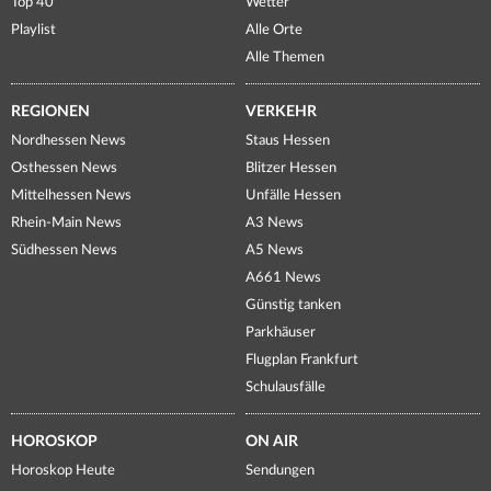
Top 40
Wetter
Playlist
Alle Orte
Alle Themen
REGIONEN
VERKEHR
Nordhessen News
Staus Hessen
Osthessen News
Blitzer Hessen
Mittelhessen News
Unfälle Hessen
Rhein-Main News
A3 News
Südhessen News
A5 News
A661 News
Günstig tanken
Parkhäuser
Flugplan Frankfurt
Schulausfälle
HOROSKOP
ON AIR
Horoskop Heute
Sendungen