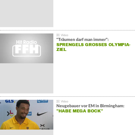
"Träumen darf man immer":
SPRENGELS GROSSES OLYMPIA-Z
IEL
Neugebauer vor EM in Birmingham:
"HABE MEGA BOCK"