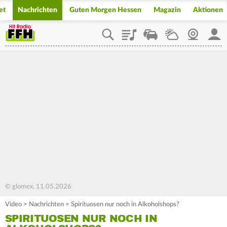
et
Nachrichten
Guten Morgen Hessen
Magazin
Aktionen
Playlist
Staupilot
Wetter
Webcam
Mein
© glomex, 11.05.2026
Video
>
Nachrichten
>
Spirituosen nur noch in Alkoholshops?
SPIRITUOSEN NUR NOCH IN