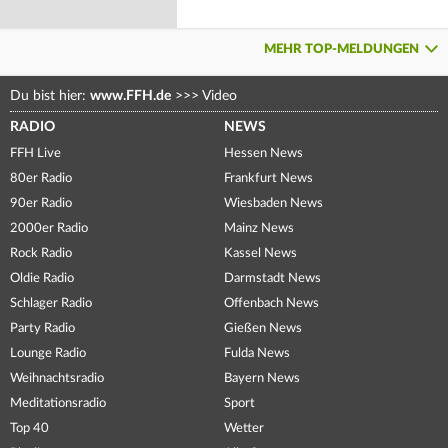
MEHR TOP-MELDUNGEN
Du bist hier:
www.FFH.de
>>>
Video
RADIO
NEWS
FFH Live
Hessen News
80er Radio
Frankfurt News
90er Radio
Wiesbaden News
2000er Radio
Mainz News
Rock Radio
Kassel News
Oldie Radio
Darmstadt News
Schlager Radio
Offenbach News
Party Radio
Gießen News
Lounge Radio
Fulda News
Weihnachtsradio
Bayern News
Meditationsradio
Sport
Top 40
Wetter