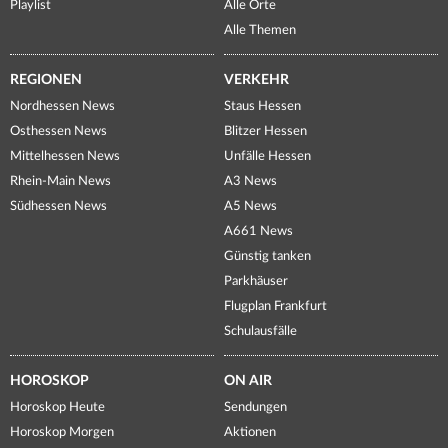
Playlist
Alle Orte
Alle Themen
REGIONEN
VERKEHR
Nordhessen News
Staus Hessen
Osthessen News
Blitzer Hessen
Mittelhessen News
Unfälle Hessen
Rhein-Main News
A3 News
Südhessen News
A5 News
A661 News
Günstig tanken
Parkhäuser
Flugplan Frankfurt
Schulausfälle
HOROSKOP
ON AIR
Horoskop Heute
Sendungen
Horoskop Morgen
Aktionen