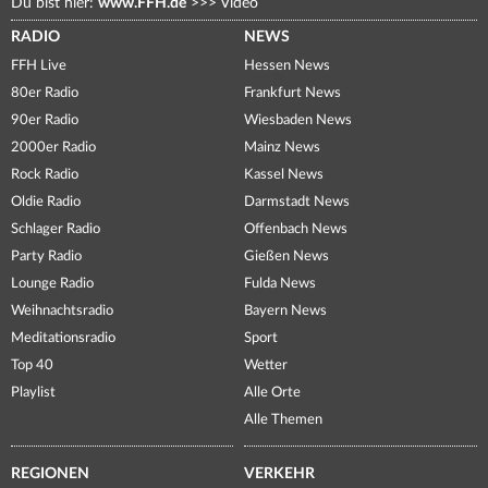
Du bist hier:
www.FFH.de
>>>
Video
RADIO
NEWS
FFH Live
Hessen News
80er Radio
Frankfurt News
90er Radio
Wiesbaden News
2000er Radio
Mainz News
Rock Radio
Kassel News
Oldie Radio
Darmstadt News
Schlager Radio
Offenbach News
Party Radio
Gießen News
Lounge Radio
Fulda News
Weihnachtsradio
Bayern News
Meditationsradio
Sport
Top 40
Wetter
Playlist
Alle Orte
Alle Themen
REGIONEN
VERKEHR