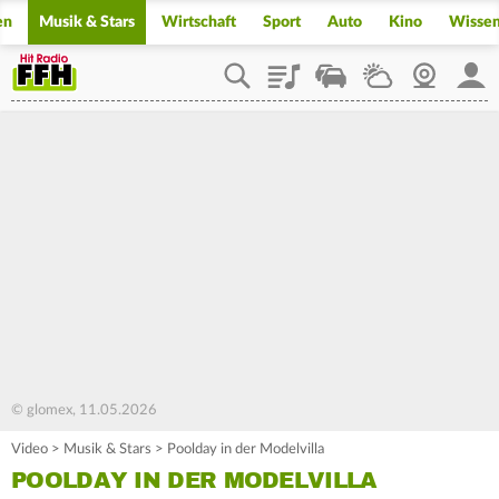
en
Musik & Stars
Wirtschaft
Sport
Auto
Kino
Wisse
Playlist
Staupilot
Wetter
Webcam
Mein
© glomex, 11.05.2026
Video
>
Musik & Stars
>
Poolday in der Modelvilla
POOLDAY IN DER MODELVILLA