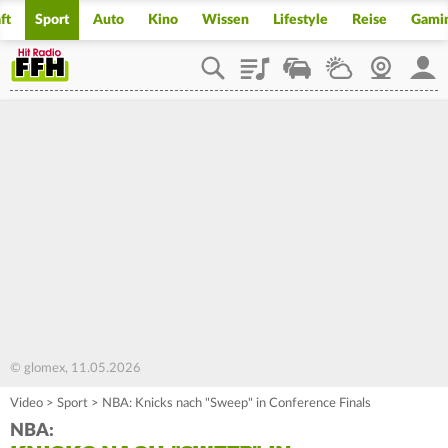
ft
Sport
Auto
Kino
Wissen
Lifestyle
Reise
Gami
Playlist
Staupilot
Wetter
Webcam
Mein
© glomex, 11.05.2026
Video
>
Sport
>
NBA: Knicks nach "Sweep" in Conference Finals
NBA: