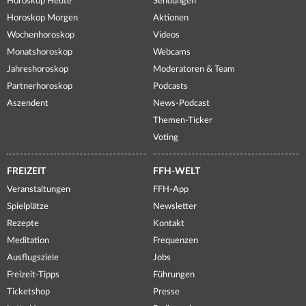
Horoskop Heute
Sendungen
Horoskop Morgen
Aktionen
Wochenhoroskop
Videos
Monatshoroskop
Webcams
Jahreshoroskop
Moderatoren & Team
Partnerhoroskop
Podcasts
Aszendent
News-Podcast
Themen-Ticker
Voting
FREIZEIT
FFH-WELT
Veranstaltungen
FFH-App
Spielplätze
Newsletter
Rezepte
Kontakt
Meditation
Frequenzen
Ausflugsziele
Jobs
Freizeit-Tipps
Führungen
Ticketshop
Presse