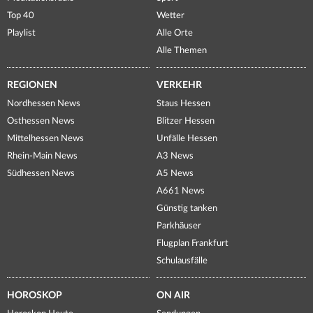
Top 40
Wetter
Playlist
Alle Orte
Alle Themen
REGIONEN
VERKEHR
Nordhessen News
Staus Hessen
Osthessen News
Blitzer Hessen
Mittelhessen News
Unfälle Hessen
Rhein-Main News
A3 News
Südhessen News
A5 News
A661 News
Günstig tanken
Parkhäuser
Flugplan Frankfurt
Schulausfälle
HOROSKOP
ON AIR