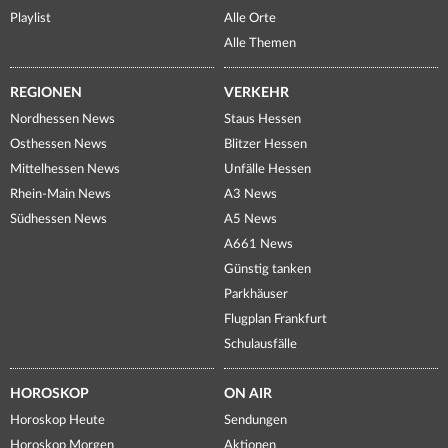
Playlist
Alle Orte
Alle Themen
REGIONEN
VERKEHR
Nordhessen News
Staus Hessen
Osthessen News
Blitzer Hessen
Mittelhessen News
Unfälle Hessen
Rhein-Main News
A3 News
Südhessen News
A5 News
A661 News
Günstig tanken
Parkhäuser
Flugplan Frankfurt
Schulausfälle
HOROSKOP
ON AIR
Horoskop Heute
Sendungen
Horoskop Morgen
Aktionen