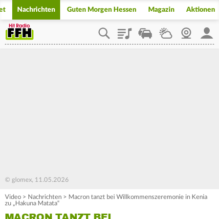
et
Nachrichten
Guten Morgen Hessen
Magazin
Aktionen
Playlist
Staupilot
Wetter
Webcam
Mein
© glomex, 11.05.2026
Video
>
Nachrichten
>
Macron tanzt bei Willkommenszeremonie in Kenia
zu „Hakuna Matata“
MACRON TANZT BEI