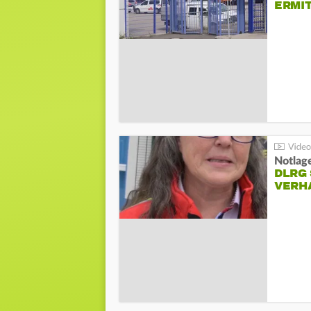
ERMI
Notlag
DLRG 
VERH