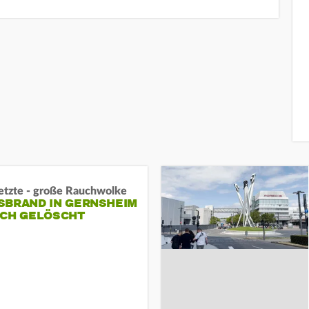
letzte - große Rauchwolke
BRAND IN GERNSHEIM E
CH GELÖSCHT