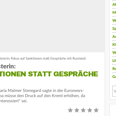
A
Mu
Wi
Sp
A
K
W
erin: Fokus auf Sanktionen statt Gespräche mit Russland
Li
erin:
Re
TIONEN STATT GESPRÄCHE
G
aria Malmer Stenegard sagte in der Euronews-
a müsse den Druck auf den Kreml erhöhen, da
teressiert" sei.