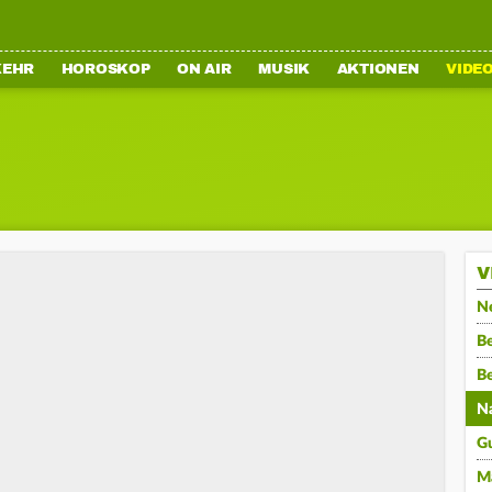
KEHR
HOROSKOP
ON AIR
MUSIK
AKTIONEN
VIDE
V
N
Be
B
N
G
M