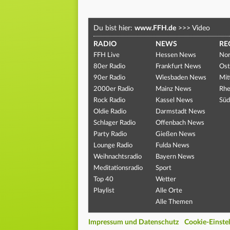
Du bist hier:
www.FFH.de
>>>
Video
RADIO
NEWS
RE
FFH Live
Hessen News
Nor
80er Radio
Frankfurt News
Ost
90er Radio
Wiesbaden News
Mit
2000er Radio
Mainz News
Rhe
Rock Radio
Kassel News
Süd
Oldie Radio
Darmstadt News
Schlager Radio
Offenbach News
Party Radio
Gießen News
Lounge Radio
Fulda News
Weihnachtsradio
Bayern News
Meditationsradio
Sport
Top 40
Wetter
Playlist
Alle Orte
Alle Themen
Impressum und Datenschutz
Cookie-Einste