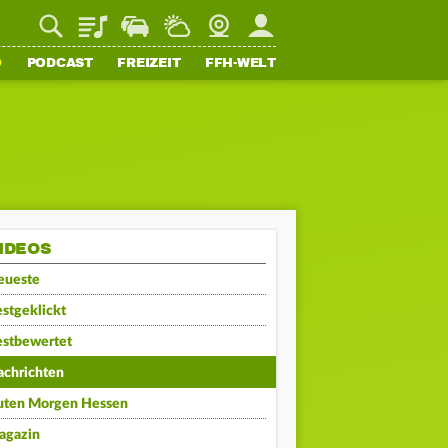
Playlist
Staupilot
Wetter
Webcam
Mein FFH
O
PODCAST
FREIZEIT
FFH-WELT
IDEOS
eueste
stgeklickt
estbewertet
achrichten
uten Morgen Hessen
agazin