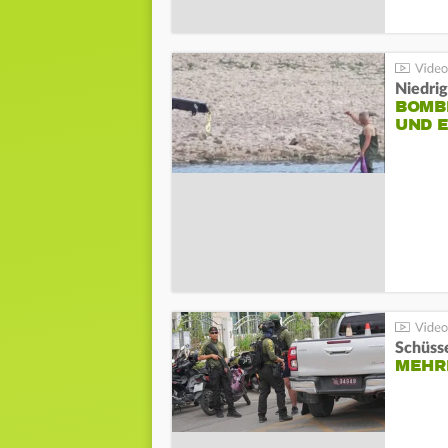
Niedri
BOMB
UND 
Schüsse
MEHRE