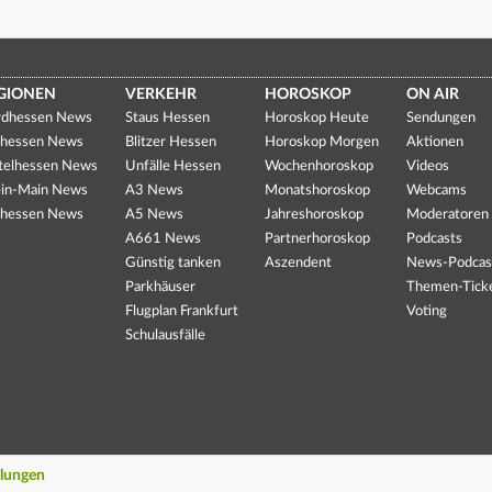
GIONEN
VERKEHR
HOROSKOP
ON AIR
dhessen News
Staus Hessen
Horoskop Heute
Sendungen
hessen News
Blitzer Hessen
Horoskop Morgen
Aktionen
telhessen News
Unfälle Hessen
Wochenhoroskop
Videos
in-Main News
A3 News
Monatshoroskop
Webcams
hessen News
A5 News
Jahreshoroskop
Moderatoren
A661 News
Partnerhoroskop
Podcasts
Günstig tanken
Aszendent
News-Podcas
Parkhäuser
Themen-Tick
Flugplan Frankfurt
Voting
Schulausfälle
llungen