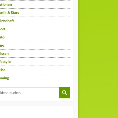
ktionen
sik & Stars
rtschaft
ort
uto
ino
issen
festyle
ise
aming