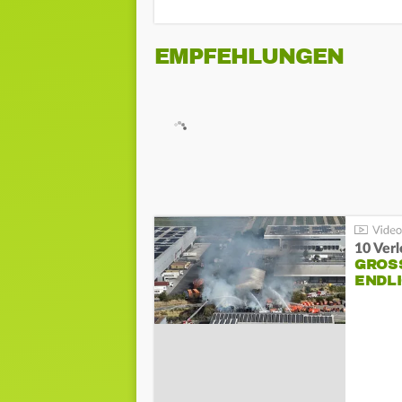
EMPFEHLUNGEN
10 Ver
GROSS
NDLI