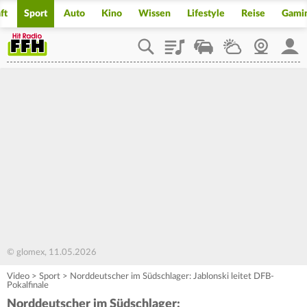
ft
Sport
Auto
Kino
Wissen
Lifestyle
Reise
Gami
Playlist
Staupilot
Wetter
Webcam
Mein
© glomex, 11.05.2026
Video
>
Sport
>
Norddeutscher im Südschlager: Jablonski leitet DFB-
Pokalfinale
Norddeutscher im Südschlager: