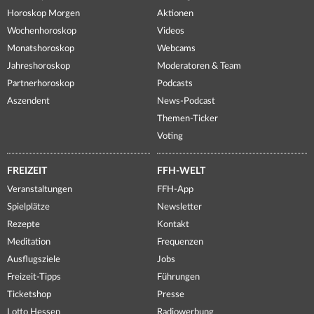
Horoskop Morgen
Aktionen
Wochenhoroskop
Videos
Monatshoroskop
Webcams
Jahreshoroskop
Moderatoren & Team
Partnerhoroskop
Podcasts
Aszendent
News-Podcast
Themen-Ticker
Voting
FREIZEIT
FFH-WELT
Veranstaltungen
FFH-App
Spielplätze
Newsletter
Rezepte
Kontakt
Meditation
Frequenzen
Ausflugsziele
Jobs
Freizeit-Tipps
Führungen
Ticketshop
Presse
Lotto Hessen
Radiowerbung