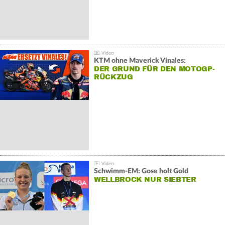
KTM ohne Maverick Vinales:
DER GRUND FÜR DEN MOTOGP-
RÜCKZUG
Schwimm-EM: Gose holt Gold
WELLBROCK NUR SIEBTER