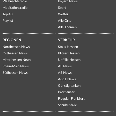
Weihnachtsradio
Bayern News
Meditationsradio
Sport
Top 40
Wetter
Playlist
Alle Orte
Alle Themen
REGIONEN
VERKEHR
Nordhessen News
Staus Hessen
Osthessen News
Blitzer Hessen
Mittelhessen News
Unfälle Hessen
Rhein-Main News
A3 News
Südhessen News
A5 News
A661 News
Günstig tanken
Parkhäuser
Flugplan Frankfurt
Schulausfälle