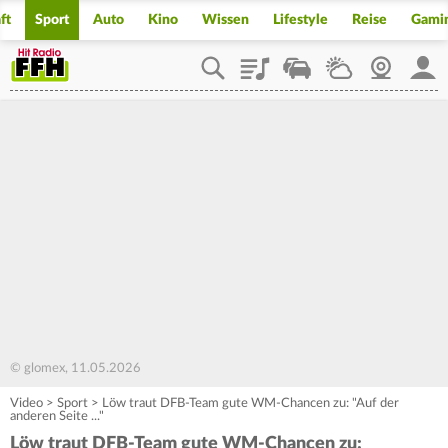
ft
Sport
Auto
Kino
Wissen
Lifestyle
Reise
Gami
Playlist
Staupilot
Wetter
Webcam
Mein
© glomex, 11.05.2026
Video
>
Sport
>
Löw traut DFB-Team gute WM-Chancen zu: "Auf der
anderen Seite ..."
Löw traut DFB-Team gute WM-Chancen zu: