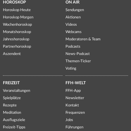
HOROSKOP
ON AIR
Horoskop Heute
Sendungen
Horoskop Morgen
Aktionen
Wochenhoroskop
Videos
Monatshoroskop
Webcams
Jahreshoroskop
Moderatoren & Team
Partnerhoroskop
Podcasts
Aszendent
News-Podcast
Themen-Ticker
Voting
FREIZEIT
FFH-WELT
Veranstaltungen
FFH-App
Spielplätze
Newsletter
Rezepte
Kontakt
Meditation
Frequenzen
Ausflugsziele
Jobs
Freizeit-Tipps
Führungen