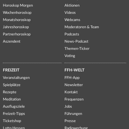
Horoskop Morgen
Aktionen
Wochenhoroskop
Videos
Monatshoroskop
Webcams
Jahreshoroskop
Moderatoren & Team
Partnerhoroskop
Podcasts
Aszendent
News-Podcast
Themen-Ticker
Voting
FREIZEIT
FFH-WELT
Veranstaltungen
FFH-App
Spielplätze
Newsletter
Rezepte
Kontakt
Meditation
Frequenzen
Ausflugsziele
Jobs
Freizeit-Tipps
Führungen
Ticketshop
Presse
Lotto Hessen
Radiowerbung