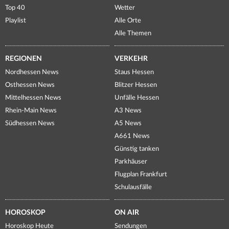
Top 40
Wetter
Playlist
Alle Orte
Alle Themen
REGIONEN
VERKEHR
Nordhessen News
Staus Hessen
Osthessen News
Blitzer Hessen
Mittelhessen News
Unfälle Hessen
Rhein-Main News
A3 News
Südhessen News
A5 News
A661 News
Günstig tanken
Parkhäuser
Flugplan Frankfurt
Schulausfälle
HOROSKOP
ON AIR
Horoskop Heute
Sendungen