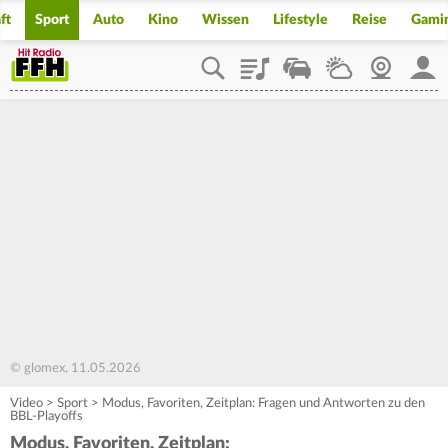
ft
Sport
Auto
Kino
Wissen
Lifestyle
Reise
Gami
Playlist
Staupilot
Wetter
Webcam
Mein
© glomex, 11.05.2026
Video
>
Sport
>
Modus, Favoriten, Zeitplan: Fragen und Antworten zu den
BBL-Playoffs
Modus, Favoriten, Zeitplan: