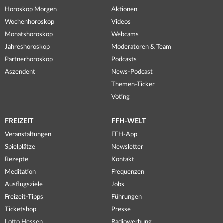
Horoskop Morgen
Aktionen
Wochenhoroskop
Videos
Monatshoroskop
Webcams
Jahreshoroskop
Moderatoren & Team
Partnerhoroskop
Podcasts
Aszendent
News-Podcast
Themen-Ticker
Voting
FREIZEIT
FFH-WELT
Veranstaltungen
FFH-App
Spielplätze
Newsletter
Rezepte
Kontakt
Meditation
Frequenzen
Ausflugsziele
Jobs
Freizeit-Tipps
Führungen
Ticketshop
Presse
Lotto Hessen
Radiowerbung