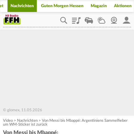
et
Nachrichten
Guten Morgen Hessen
Magazin
Aktionen
Playlist
Staupilot
Wetter
Webcam
Mein
© glomex, 11.05.2026
Video
>
Nachrichten
>
Von Messi bis Mbappé: Argentiniens Sammelfieber
um WM-Sticker ist zurück
Von Messi bis Mbappé: