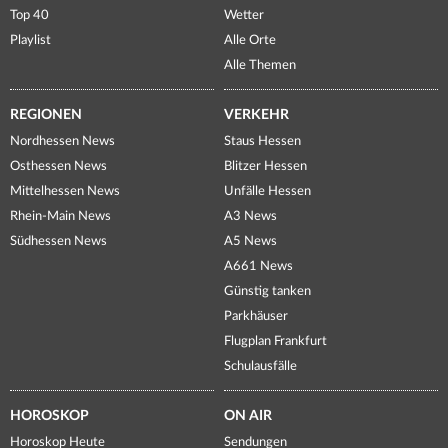
Top 40
Wetter
Playlist
Alle Orte
Alle Themen
REGIONEN
VERKEHR
Nordhessen News
Staus Hessen
Osthessen News
Blitzer Hessen
Mittelhessen News
Unfälle Hessen
Rhein-Main News
A3 News
Südhessen News
A5 News
A661 News
Günstig tanken
Parkhäuser
Flugplan Frankfurt
Schulausfälle
HOROSKOP
ON AIR
Horoskop Heute
Sendungen