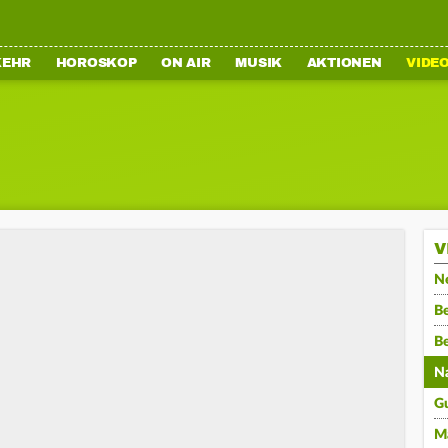
KEHR
HOROSKOP
ON AIR
MUSIK
AKTIONEN
VIDE
V
N
Be
B
N
G
M