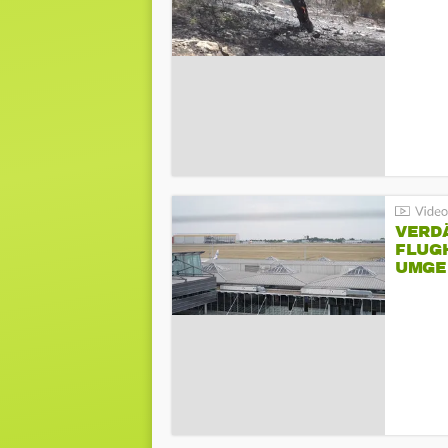
VERD
FLUGH
UMGE