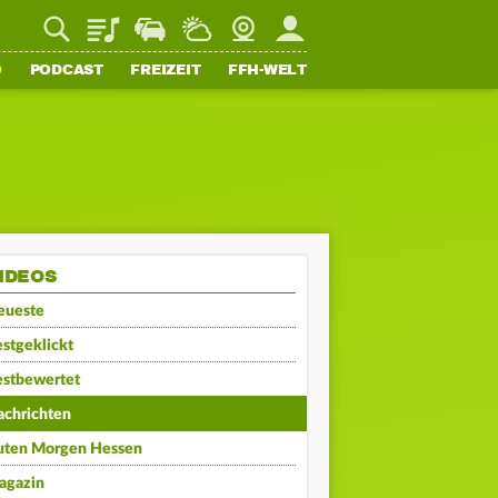
Playlist
Staupilot
Wetter
Webcam
Mein FFH
O
PODCAST
FREIZEIT
FFH-WELT
IDEOS
eueste
stgeklickt
estbewertet
achrichten
uten Morgen Hessen
agazin