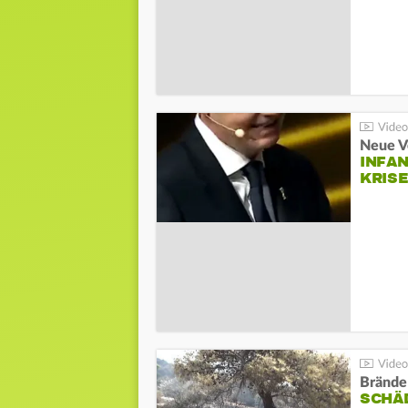
Neue V
INFA
KRIS
Brände
SCHÄ