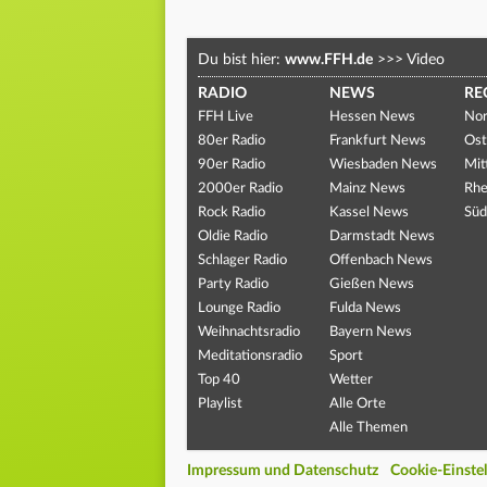
Du bist hier:
www.FFH.de
>>>
Video
RADIO
NEWS
RE
FFH Live
Hessen News
Nor
80er Radio
Frankfurt News
Ost
90er Radio
Wiesbaden News
Mit
2000er Radio
Mainz News
Rhe
Rock Radio
Kassel News
Süd
Oldie Radio
Darmstadt News
Schlager Radio
Offenbach News
Party Radio
Gießen News
Lounge Radio
Fulda News
Weihnachtsradio
Bayern News
Meditationsradio
Sport
Top 40
Wetter
Playlist
Alle Orte
Alle Themen
Impressum und Datenschutz
Cookie-Einste