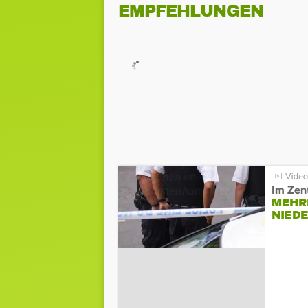
EMPFEHLUNGEN
Im Zen
MEHR
NIED