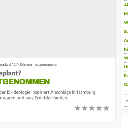
A
Mu
Wi
Sp
A
K
W
geplant? 17-Jähriger festgenommen
Li
eplant?
Re
STGENOMMEN
G
 der IS-Ideologie inspiriert Anschläge in Hamburg
er waren und was Ermittler fanden.