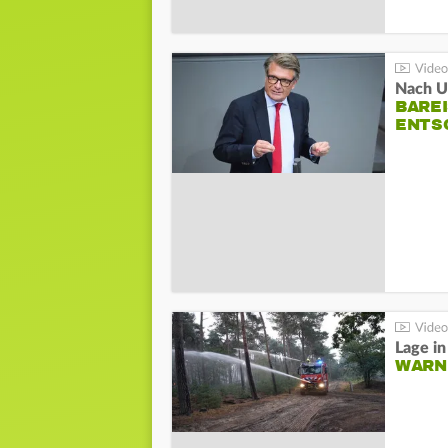
Nach Un
BAREI
NTSC
WARN