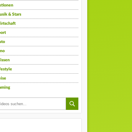
ktionen
sik & Stars
rtschaft
ort
uto
ino
issen
festyle
ise
aming