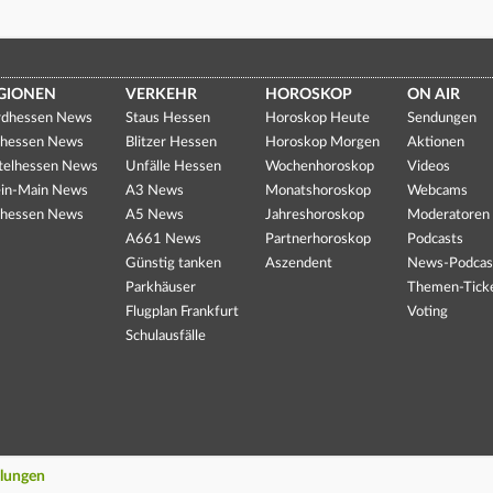
GIONEN
VERKEHR
HOROSKOP
ON AIR
dhessen News
Staus Hessen
Horoskop Heute
Sendungen
hessen News
Blitzer Hessen
Horoskop Morgen
Aktionen
telhessen News
Unfälle Hessen
Wochenhoroskop
Videos
in-Main News
A3 News
Monatshoroskop
Webcams
hessen News
A5 News
Jahreshoroskop
Moderatoren
A661 News
Partnerhoroskop
Podcasts
Günstig tanken
Aszendent
News-Podcas
Parkhäuser
Themen-Tick
Flugplan Frankfurt
Voting
Schulausfälle
llungen