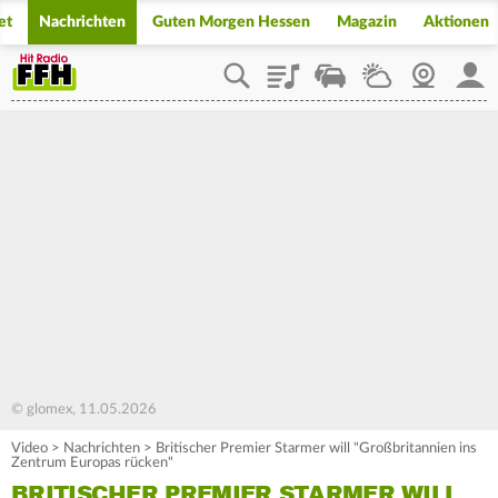
et
Nachrichten
Guten Morgen Hessen
Magazin
Aktionen
Playlist
Staupilot
Wetter
Webcam
Mein
© glomex, 11.05.2026
Video
>
Nachrichten
>
Britischer Premier Starmer will "Großbritannien ins
Zentrum Europas rücken"
BRITISCHER PREMIER STARMER WILL