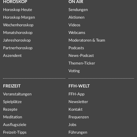
HOROSKOP
ON AIR
Horoskop Heute
Sendungen
Horoskop Morgen
Aktionen
Wochenhoroskop
Videos
Monatshoroskop
Webcams
Jahreshoroskop
Moderatoren & Team
Partnerhoroskop
Podcasts
Aszendent
News-Podcast
Themen-Ticker
Voting
FREIZEIT
FFH-WELT
Veranstaltungen
FFH-App
Spielplätze
Newsletter
Rezepte
Kontakt
Meditation
Frequenzen
Ausflugsziele
Jobs
Freizeit-Tipps
Führungen