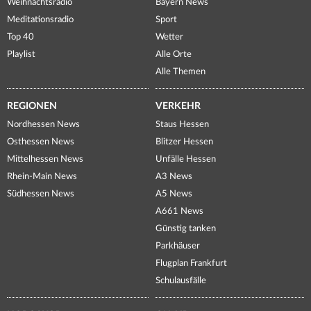
Weihnachtsradio
Bayern News
Meditationsradio
Sport
Top 40
Wetter
Playlist
Alle Orte
Alle Themen
REGIONEN
VERKEHR
Nordhessen News
Staus Hessen
Osthessen News
Blitzer Hessen
Mittelhessen News
Unfälle Hessen
Rhein-Main News
A3 News
Südhessen News
A5 News
A661 News
Günstig tanken
Parkhäuser
Flugplan Frankfurt
Schulausfälle