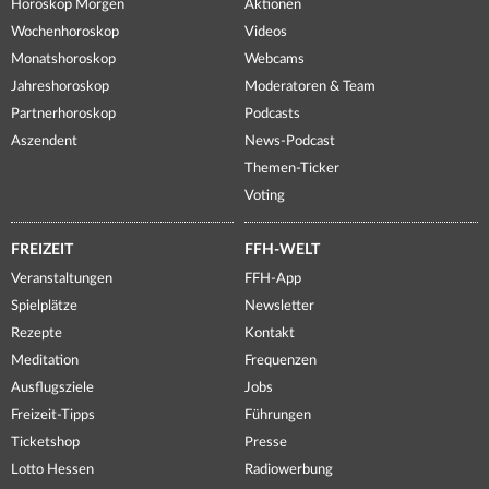
Horoskop Morgen
Aktionen
Wochenhoroskop
Videos
Monatshoroskop
Webcams
Jahreshoroskop
Moderatoren & Team
Partnerhoroskop
Podcasts
Aszendent
News-Podcast
Themen-Ticker
Voting
FREIZEIT
FFH-WELT
Veranstaltungen
FFH-App
Spielplätze
Newsletter
Rezepte
Kontakt
Meditation
Frequenzen
Ausflugsziele
Jobs
Freizeit-Tipps
Führungen
Ticketshop
Presse
Lotto Hessen
Radiowerbung