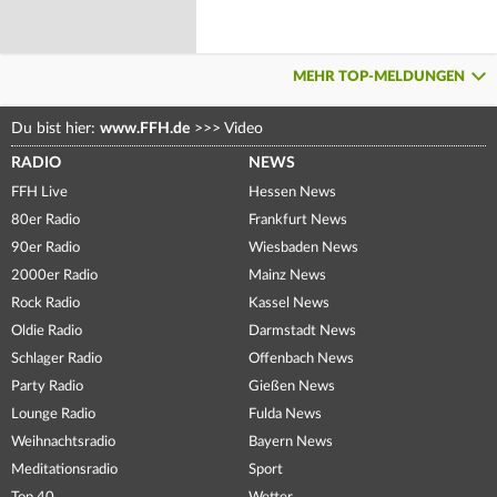
MEHR TOP-MELDUNGEN
Du bist hier:
www.FFH.de
>>>
Video
RADIO
NEWS
FFH Live
Hessen News
80er Radio
Frankfurt News
90er Radio
Wiesbaden News
2000er Radio
Mainz News
Rock Radio
Kassel News
Oldie Radio
Darmstadt News
Schlager Radio
Offenbach News
Party Radio
Gießen News
Lounge Radio
Fulda News
Weihnachtsradio
Bayern News
Meditationsradio
Sport