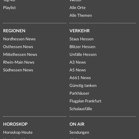
Top 40
Wetter
Playlist
Alle Orte
Alle Themen
REGIONEN
VERKEHR
Nordhessen News
Staus Hessen
Osthessen News
Blitzer Hessen
Mittelhessen News
Unfälle Hessen
Rhein-Main News
A3 News
Südhessen News
A5 News
A661 News
Günstig tanken
Parkhäuser
Flugplan Frankfurt
Schulausfälle
HOROSKOP
ON AIR
Horoskop Heute
Sendungen