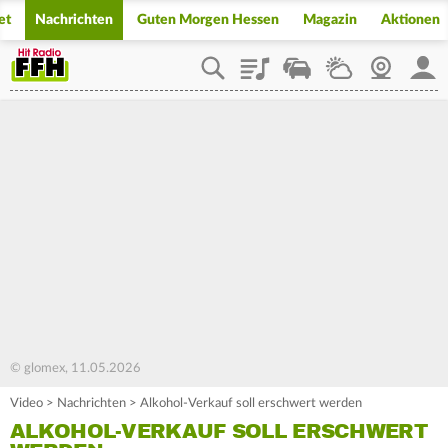
et
Nachrichten
Guten Morgen Hessen
Magazin
Aktionen
Playlist
Staupilot
Wetter
Webcam
Mein
© glomex, 11.05.2026
Video
>
Nachrichten
>
Alkohol-Verkauf soll erschwert werden
ALKOHOL-VERKAUF SOLL ERSCHWERT