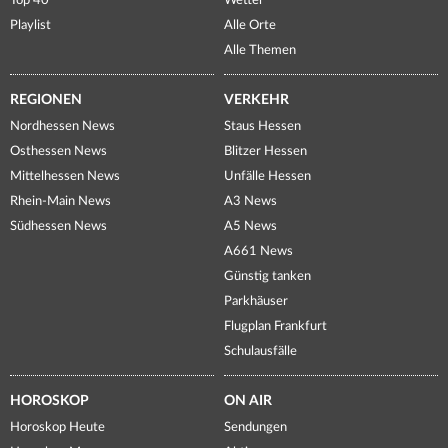
Top 40
Wetter
Playlist
Alle Orte
Alle Themen
REGIONEN
VERKEHR
Nordhessen News
Staus Hessen
Osthessen News
Blitzer Hessen
Mittelhessen News
Unfälle Hessen
Rhein-Main News
A3 News
Südhessen News
A5 News
A661 News
Günstig tanken
Parkhäuser
Flugplan Frankfurt
Schulausfälle
HOROSKOP
ON AIR
Horoskop Heute
Sendungen