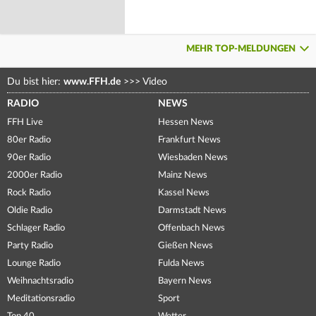
MEHR TOP-MELDUNGEN
Du bist hier:
www.FFH.de
>>>
Video
RADIO
NEWS
FFH Live
Hessen News
80er Radio
Frankfurt News
90er Radio
Wiesbaden News
2000er Radio
Mainz News
Rock Radio
Kassel News
Oldie Radio
Darmstadt News
Schlager Radio
Offenbach News
Party Radio
Gießen News
Lounge Radio
Fulda News
Weihnachtsradio
Bayern News
Meditationsradio
Sport