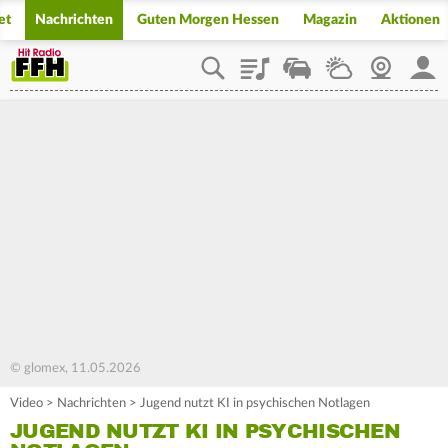
et
Nachrichten
Guten Morgen Hessen
Magazin
Aktionen
Playlist
Staupilot
Wetter
Webcam
Mein
© glomex, 11.05.2026
Video
>
Nachrichten
>
Jugend nutzt KI in psychischen Notlagen
JUGEND NUTZT KI IN PSYCHISCHEN