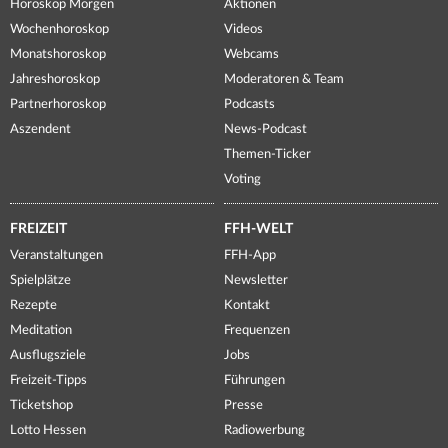
Horoskop Morgen
Aktionen
Wochenhoroskop
Videos
Monatshoroskop
Webcams
Jahreshoroskop
Moderatoren & Team
Partnerhoroskop
Podcasts
Aszendent
News-Podcast
Themen-Ticker
Voting
FREIZEIT
FFH-WELT
Veranstaltungen
FFH-App
Spielplätze
Newsletter
Rezepte
Kontakt
Meditation
Frequenzen
Ausflugsziele
Jobs
Freizeit-Tipps
Führungen
Ticketshop
Presse
Lotto Hessen
Radiowerbung