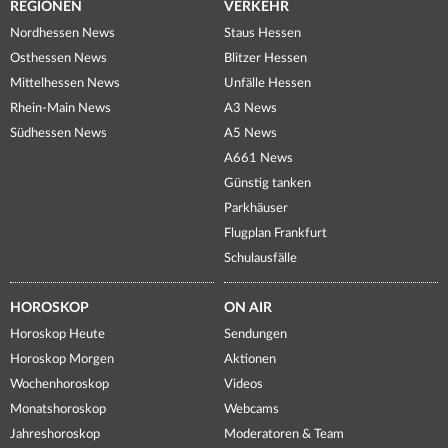
REGIONEN
VERKEHR
Nordhessen News
Staus Hessen
Osthessen News
Blitzer Hessen
Mittelhessen News
Unfälle Hessen
Rhein-Main News
A3 News
Südhessen News
A5 News
A661 News
Günstig tanken
Parkhäuser
Flugplan Frankfurt
Schulausfälle
HOROSKOP
ON AIR
Horoskop Heute
Sendungen
Horoskop Morgen
Aktionen
Wochenhoroskop
Videos
Monatshoroskop
Webcams
Jahreshoroskop
Moderatoren & Team