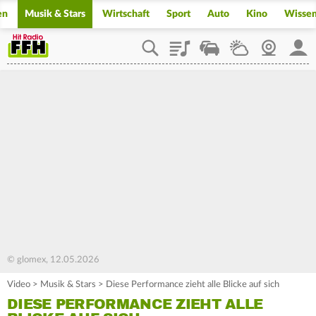
en
Musik & Stars
Wirtschaft
Sport
Auto
Kino
Wisse
Playlist
Staupilot
Wetter
Webcam
Mein
© glomex, 12.05.2026
Video
>
Musik & Stars
>
Diese Performance zieht alle Blicke auf sich
DIESE PERFORMANCE ZIEHT ALLE