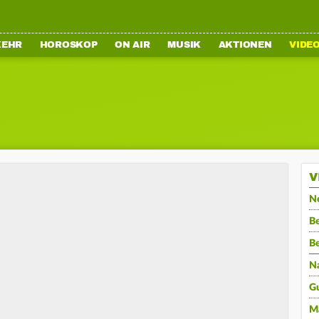
KEHR
HOROSKOP
ON AIR
MUSIK
AKTIONEN
VIDE
V
N
Be
B
N
G
M