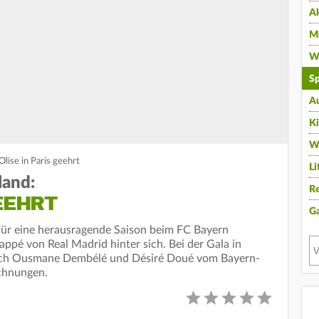
A
Mu
Wi
Sp
A
K
W
lise in Paris geehrt
Li
land:
Re
EEHRT
G
 für eine herausragende Saison beim FC Bayern
ppé von Real Madrid hinter sich. Bei der Gala in
auch Ousmane Dembélé und Désiré Doué vom Bayern-
chnungen.