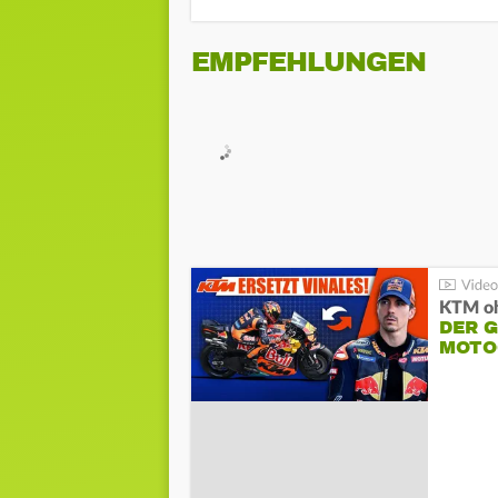
EMPFEHLUNGEN
KTM oh
DER 
MOTO