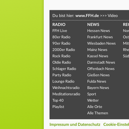
Du bist hier:
www.FFH.de
>>>
Video
RADIO
NEWS
RE
FFH Live
Hessen News
Nor
80er Radio
Frankfurt News
Ost
90er Radio
Wiesbaden News
Mit
2000er Radio
Mainz News
Rhe
Rock Radio
Kassel News
Süd
Oldie Radio
Darmstadt News
Schlager Radio
Offenbach News
Party Radio
Gießen News
Lounge Radio
Fulda News
Weihnachtsradio
Bayern News
Meditationsradio
Sport
Top 40
Wetter
Playlist
Alle Orte
Alle Themen
Impressum und Datenschutz
Cookie-Einste