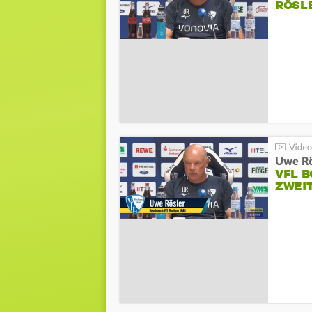
RÖSL
VFL 
ZWEI