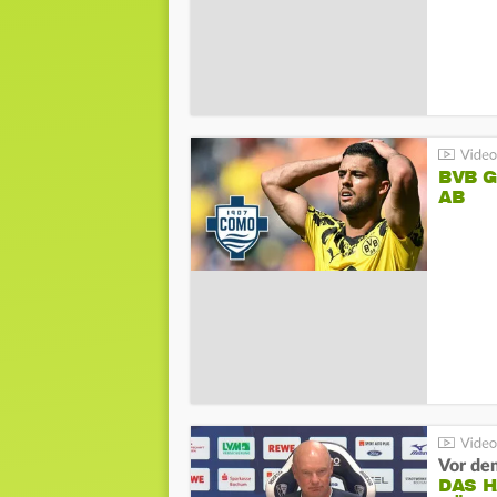
BVB 
AB
DAS 