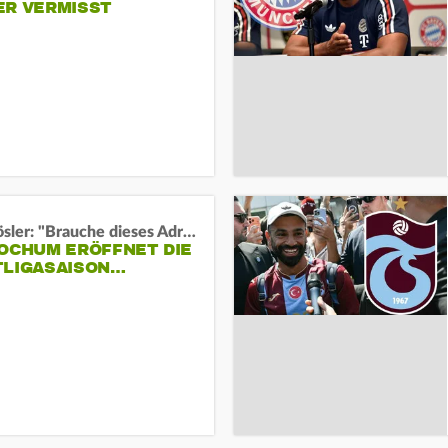
ER VERMISST
Uwe Rösler: "Brauche dieses Adrenalin"
BOCHUM ERÖFFNET DIE
TLIGASAISON…