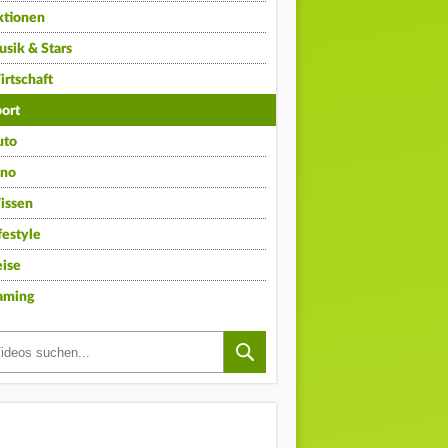
ktionen
sik & Stars
rtschaft
ort
uto
ino
issen
festyle
ise
aming