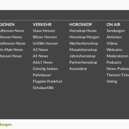
GIONEN
VERKEHR
HOROSKOP
ON AIR
dhessen News
Staus Hessen
Horoskop Heute
Sendungen
hessen News
Blitzer Hessen
Horoskop Morgen
Aktionen
telhessen News
Unfälle Hessen
Wochenhoroskop
Videos
in-Main News
A3 News
Monatshoroskop
Webcams
hessen News
A5 News
Jahreshoroskop
Moderatoren
A661 News
Partnerhoroskop
Podcasts
Günstig tanken
Aszendent
News-Podcas
Parkhäuser
Themen-Tick
Flugplan Frankfurt
Voting
Schulausfälle
llungen