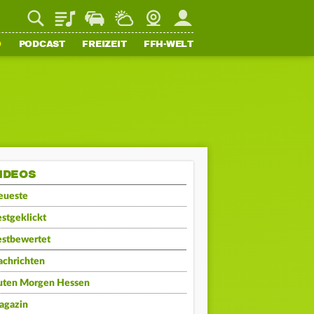
Playlist
Staupilot
Wetter
Webcam
Mein FFH
O
PODCAST
FREIZEIT
FFH-WELT
IDEOS
eueste
stgeklickt
estbewertet
achrichten
uten Morgen Hessen
agazin