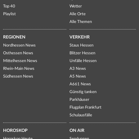
Top 40
Wetter
Playlist
Alle Orte
Alle Themen
REGIONEN
VERKEHR
Nordhessen News
Staus Hessen
Osthessen News
Blitzer Hessen
Mittelhessen News
Unfälle Hessen
Rhein-Main News
A3 News
Südhessen News
A5 News
A661 News
Günstig tanken
Parkhäuser
Flugplan Frankfurt
Schulausfälle
HOROSKOP
ON AIR
Horoskop Heute
Sendungen