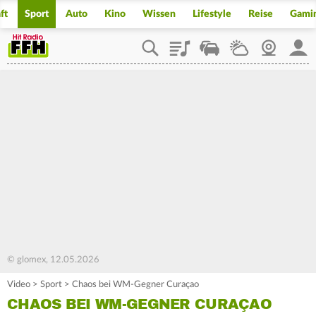
ft
Sport
Auto
Kino
Wissen
Lifestyle
Reise
Gami
Playlist
Staupilot
Wetter
Webcam
Mein
© glomex, 12.05.2026
Video
>
Sport
>
Chaos bei WM-Gegner Curaçao
CHAOS BEI WM-GEGNER CURAÇAO