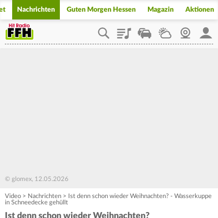
et
Nachrichten
Guten Morgen Hessen
Magazin
Aktionen
Playlist
Staupilot
Wetter
Webcam
Mein
© glomex, 12.05.2026
Video
>
Nachrichten
>
Ist denn schon wieder Weihnachten? - Wasserkuppe
in Schneedecke gehüllt
Ist denn schon wieder Weihnachten?