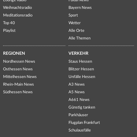
Lounge Radio
Fulda News
Weihnachtsradio
Bayern News
Meditationsradio
Sport
Top 40
Wetter
Playlist
Alle Orte
Alle Themen
REGIONEN
VERKEHR
Nordhessen News
Staus Hessen
Osthessen News
Blitzer Hessen
Mittelhessen News
Unfälle Hessen
Rhein-Main News
A3 News
Südhessen News
A5 News
A661 News
Günstig tanken
Parkhäuser
Flugplan Frankfurt
Schulausfälle