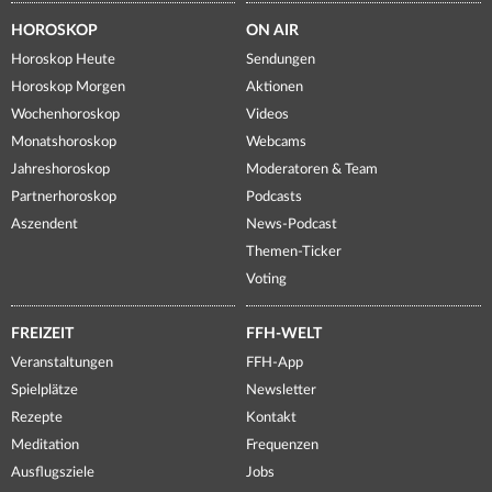
HOROSKOP
ON AIR
Horoskop Heute
Sendungen
Horoskop Morgen
Aktionen
Wochenhoroskop
Videos
Monatshoroskop
Webcams
Jahreshoroskop
Moderatoren & Team
Partnerhoroskop
Podcasts
Aszendent
News-Podcast
Themen-Ticker
Voting
FREIZEIT
FFH-WELT
Veranstaltungen
FFH-App
Spielplätze
Newsletter
Rezepte
Kontakt
Meditation
Frequenzen
Ausflugsziele
Jobs