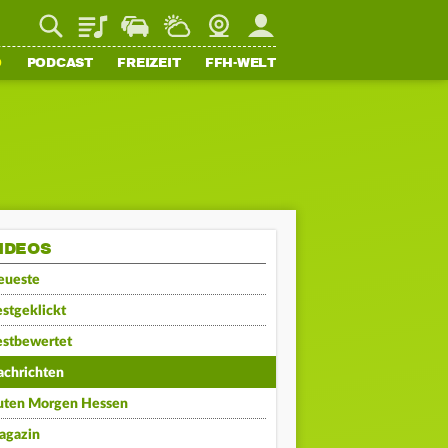
Playlist
Staupilot
Wetter
Webcam
Mein FFH
O
PODCAST
FREIZEIT
FFH-WELT
IDEOS
eueste
stgeklickt
estbewertet
achrichten
uten Morgen Hessen
agazin