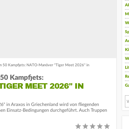
A
Mu
Wi
Sp
A
K
W
on 50 Kampfjets: NATO-Manöver "Tiger Meet 2026" in
Li
50 Kampfjets:
Re
IGER MEET 2026" IN
G
 in Araxos in Griechenland wird von fliegenden
chen Einsatz-Bedingungen durchgeführt. Auch Truppen