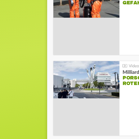
GEFA
Millia
PORSC
ROTE