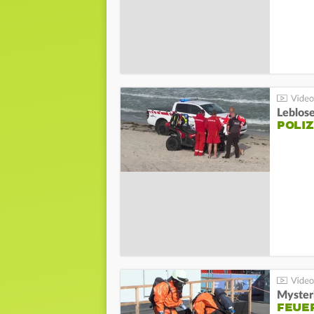
Leblos
POLIZ
Mysteri
FEUE