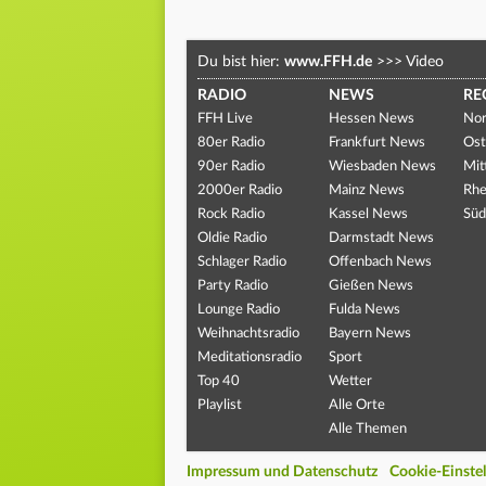
Du bist hier:
www.FFH.de
>>>
Video
RADIO
NEWS
RE
FFH Live
Hessen News
Nor
80er Radio
Frankfurt News
Ost
90er Radio
Wiesbaden News
Mit
2000er Radio
Mainz News
Rhe
Rock Radio
Kassel News
Süd
Oldie Radio
Darmstadt News
Schlager Radio
Offenbach News
Party Radio
Gießen News
Lounge Radio
Fulda News
Weihnachtsradio
Bayern News
Meditationsradio
Sport
Top 40
Wetter
Playlist
Alle Orte
Alle Themen
Impressum und Datenschutz
Cookie-Einste