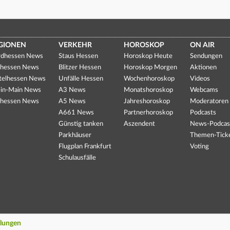
GIONEN
VERKEHR
HOROSKOP
ON AIR
dhessen News
Staus Hessen
Horoskop Heute
Sendungen
hessen News
Blitzer Hessen
Horoskop Morgen
Aktionen
telhessen News
Unfälle Hessen
Wochenhoroskop
Videos
in-Main News
A3 News
Monatshoroskop
Webcams
hessen News
A5 News
Jahreshoroskop
Moderatoren
A661 News
Partnerhoroskop
Podcasts
Günstig tanken
Aszendent
News-Podcas
Parkhäuser
Themen-Tick
Flugplan Frankfurt
Voting
Schulausfälle
llungen