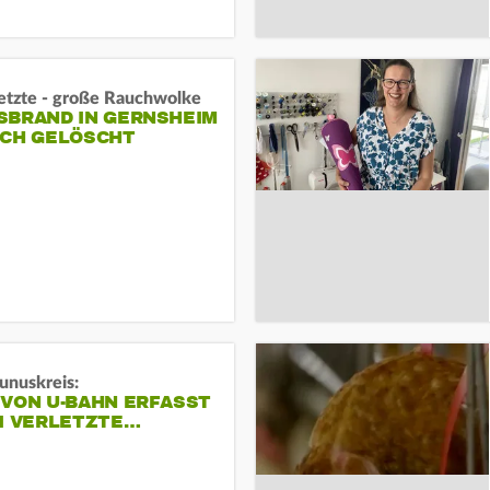
letzte - große Rauchwolke
BRAND IN GERNSHEIM E
CH GELÖSCHT
unuskreis:
 VON U-BAHN ERFASST
EI VERLETZTE…