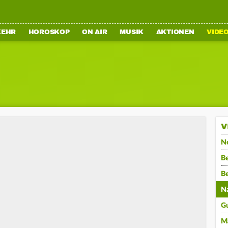
KEHR
HOROSKOP
ON AIR
MUSIK
AKTIONEN
VIDE
V
N
Be
B
N
G
M