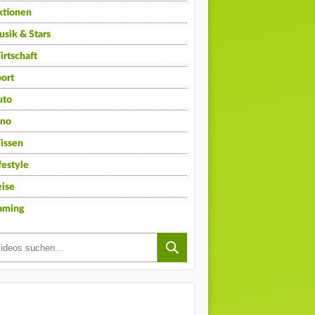
ktionen
sik & Stars
rtschaft
ort
uto
ino
issen
festyle
ise
aming