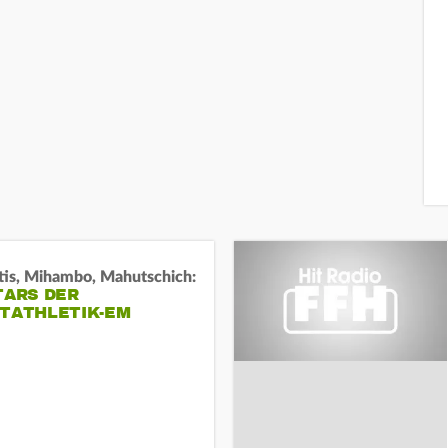
tis, Mihambo, Mahutschich:
TARS DER
HTATHLETIK-EM