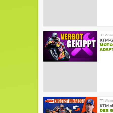
KTM-Ge
MOTO
ADAP
KTM oh
DER 