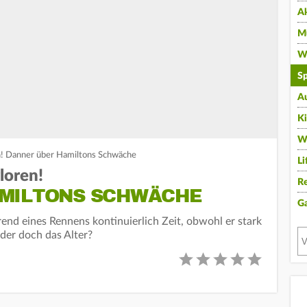
A
Mu
Wi
Sp
A
K
W
n! Danner über Hamiltons Schwäche
Li
loren!
Re
AMILTONS SCHWÄCHE
G
nd eines Rennens kontinuierlich Zeit, obwohl er stark
 oder doch das Alter?