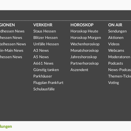
GIONEN
VERKEHR
HOROSKOP
ON AIR
dhessen News
Staus Hessen
Horoskop Heute
Sendungen
hessen News
Blitzer Hessen
Horoskop Morgen
Aktionen
telhessen News
Unfälle Hessen
Wochenhoroskop
Videos
in-Main News
A3 News
Monatshoroskop
Webcams
hessen News
A5 News
Jahreshoroskop
Moderatoren
A661 News
Partnerhoroskop
Podcasts
Günstig tanken
Aszendent
News-Podcas
Parkhäuser
Themen-Tick
Flugplan Frankfurt
Voting
Schulausfälle
llungen