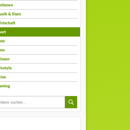
ktionen
sik & Stars
rtschaft
ort
uto
ino
issen
festyle
ise
aming