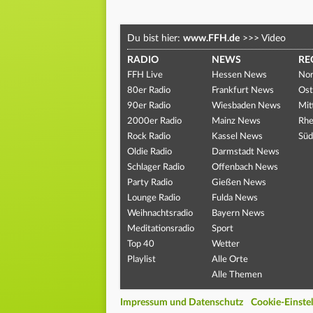
Du bist hier:
www.FFH.de
>>>
Video
RADIO
NEWS
RE
FFH Live
Hessen News
Nor
80er Radio
Frankfurt News
Ost
90er Radio
Wiesbaden News
Mit
2000er Radio
Mainz News
Rhe
Rock Radio
Kassel News
Süd
Oldie Radio
Darmstadt News
Schlager Radio
Offenbach News
Party Radio
Gießen News
Lounge Radio
Fulda News
Weihnachtsradio
Bayern News
Meditationsradio
Sport
Top 40
Wetter
Playlist
Alle Orte
Alle Themen
Impressum und Datenschutz
Cookie-Einste