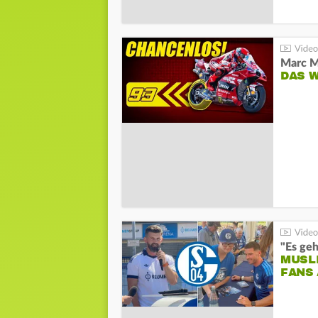
DAS 
"Es geh
MUSL
FANS