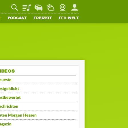
Playlist
Staupilot
Wetter
Webcam
Mein FFH
O
PODCAST
FREIZEIT
FFH-WELT
IDEOS
eueste
stgeklickt
estbewertet
achrichten
uten Morgen Hessen
agazin