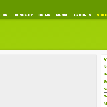
KEHR
HOROSKOP
ON AIR
MUSIK
AKTIONEN
VIDE
V
N
Be
B
N
G
M