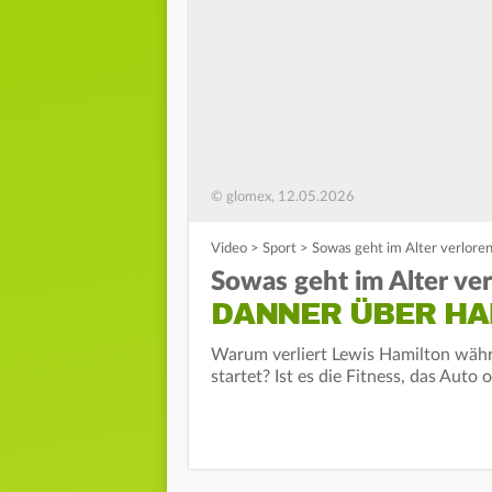
© glomex, 12.05.2026
Video
>
Sport
>
Sowas geht im Alter verlore
Sowas geht im Alter ver
DANNER ÜBER H
Warum verliert Lewis Hamilton währe
startet? Ist es die Fitness, das Auto