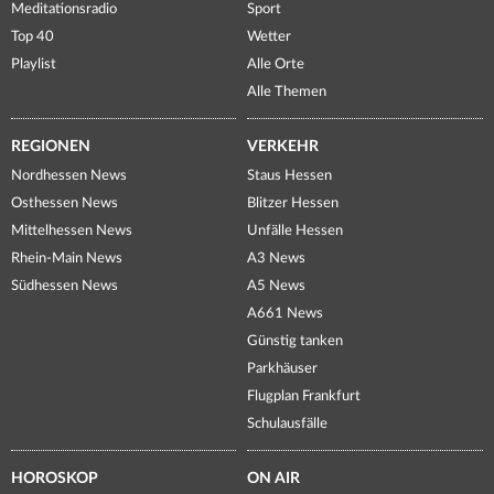
Meditationsradio
Sport
Top 40
Wetter
Playlist
Alle Orte
Alle Themen
REGIONEN
VERKEHR
Nordhessen News
Staus Hessen
Osthessen News
Blitzer Hessen
Mittelhessen News
Unfälle Hessen
Rhein-Main News
A3 News
Südhessen News
A5 News
A661 News
Günstig tanken
Parkhäuser
Flugplan Frankfurt
Schulausfälle
HOROSKOP
ON AIR