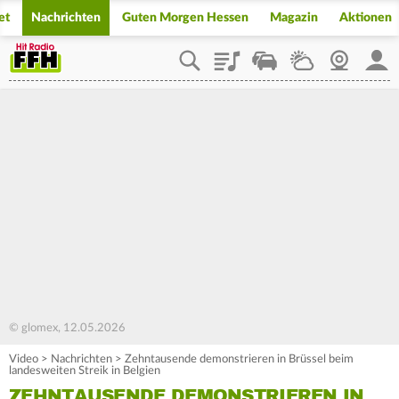
et
Nachrichten
Guten Morgen Hessen
Magazin
Aktionen
Playlist
Staupilot
Wetter
Webcam
Mein
© glomex, 12.05.2026
Video
>
Nachrichten
>
Zehntausende demonstrieren in Brüssel beim
landesweiten Streik in Belgien
ZEHNTAUSENDE DEMONSTRIEREN IN