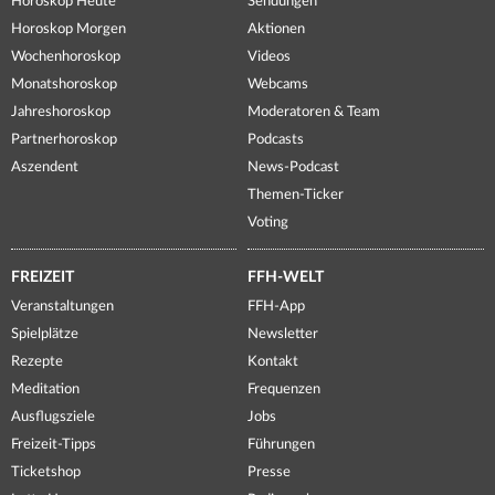
Horoskop Heute
Sendungen
Horoskop Morgen
Aktionen
Wochenhoroskop
Videos
Monatshoroskop
Webcams
Jahreshoroskop
Moderatoren & Team
Partnerhoroskop
Podcasts
Aszendent
News-Podcast
Themen-Ticker
Voting
FREIZEIT
FFH-WELT
Veranstaltungen
FFH-App
Spielplätze
Newsletter
Rezepte
Kontakt
Meditation
Frequenzen
Ausflugsziele
Jobs
Freizeit-Tipps
Führungen
Ticketshop
Presse