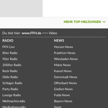
MEHR TOP-MELDUNGEN
Du bist hier:
www.FFH.de
>>>
Video
RADIO
NEWS
FFH Live
Hessen News
80er Radio
Frankfurt News
90er Radio
Wiesbaden News
2000er Radio
Mainz News
Rock Radio
Kassel News
Oldie Radio
Darmstadt News
Schlager Radio
Offenbach News
Party Radio
Gießen News
Lounge Radio
Fulda News
Weihnachtsradio
Bayern News
Meditationsradio
Sport