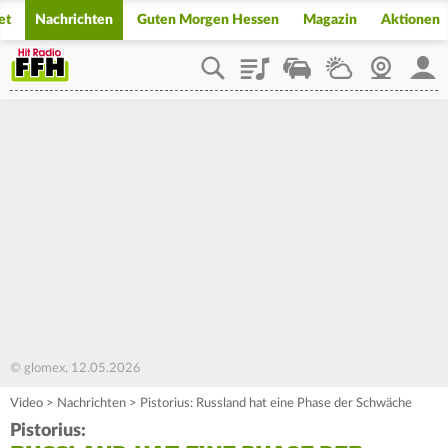
et
Nachrichten
Guten Morgen Hessen
Magazin
Aktionen
Playlist
Staupilot
Wetter
Webcam
Mein
© glomex, 12.05.2026
Video
>
Nachrichten
>
Pistorius: Russland hat eine Phase der Schwäche
Pistorius: