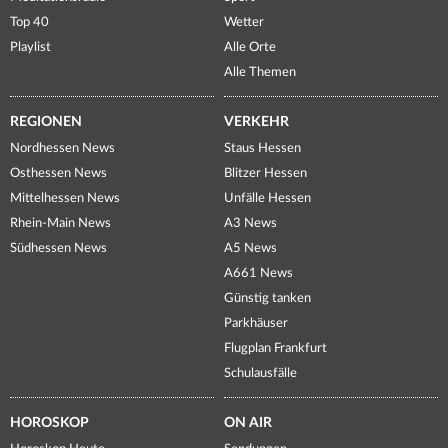
Top 40
Wetter
Playlist
Alle Orte
Alle Themen
REGIONEN
VERKEHR
Nordhessen News
Staus Hessen
Osthessen News
Blitzer Hessen
Mittelhessen News
Unfälle Hessen
Rhein-Main News
A3 News
Südhessen News
A5 News
A661 News
Günstig tanken
Parkhäuser
Flugplan Frankfurt
Schulausfälle
HOROSKOP
ON AIR