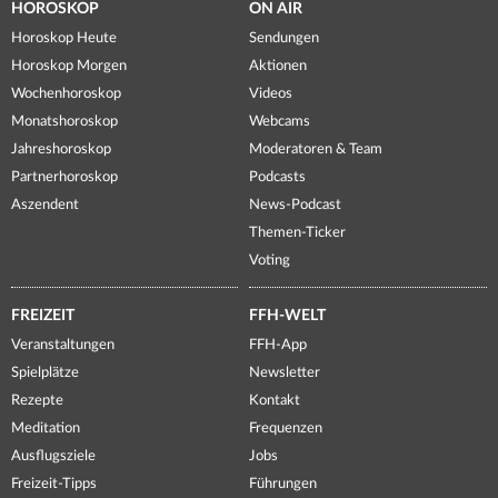
HOROSKOP
ON AIR
Horoskop Heute
Sendungen
Horoskop Morgen
Aktionen
Wochenhoroskop
Videos
Monatshoroskop
Webcams
Jahreshoroskop
Moderatoren & Team
Partnerhoroskop
Podcasts
Aszendent
News-Podcast
Themen-Ticker
Voting
FREIZEIT
FFH-WELT
Veranstaltungen
FFH-App
Spielplätze
Newsletter
Rezepte
Kontakt
Meditation
Frequenzen
Ausflugsziele
Jobs
Freizeit-Tipps
Führungen