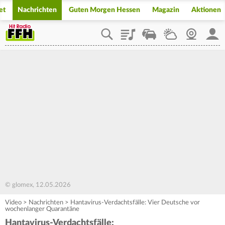
et
Nachrichten
Guten Morgen Hessen
Magazin
Aktionen
Playlist
Staupilot
Wetter
Webcam
Mein
© glomex, 12.05.2026
Video
>
Nachrichten
>
Hantavirus-Verdachtsfälle: Vier Deutsche vor
wochenlanger Quarantäne
Hantavirus-Verdachtsfälle: