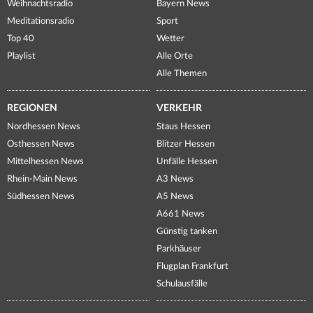
Weihnachtsradio
Bayern News
Meditationsradio
Sport
Top 40
Wetter
Playlist
Alle Orte
Alle Themen
REGIONEN
VERKEHR
Nordhessen News
Staus Hessen
Osthessen News
Blitzer Hessen
Mittelhessen News
Unfälle Hessen
Rhein-Main News
A3 News
Südhessen News
A5 News
A661 News
Günstig tanken
Parkhäuser
Flugplan Frankfurt
Schulausfälle