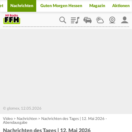
et
Nachrichten
Guten Morgen Hessen
Magazin
Aktionen
Playlist
Staupilot
Wetter
Webcam
Mein
© glomex, 12.05.2026
Video
>
Nachrichten
>
Nachrichten des Tages | 12. Mai 2026 -
Abendausgabe
Nachrichten des Tages | 12. Mai 2026