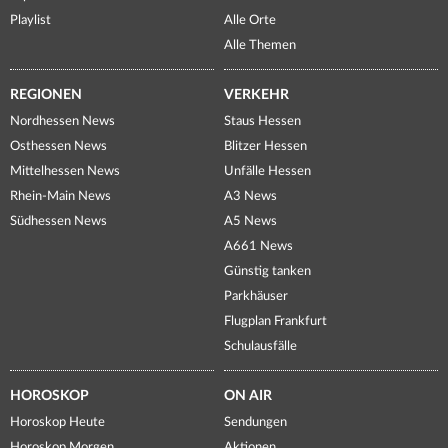
Playlist
Alle Orte
Alle Themen
REGIONEN
VERKEHR
Nordhessen News
Staus Hessen
Osthessen News
Blitzer Hessen
Mittelhessen News
Unfälle Hessen
Rhein-Main News
A3 News
Südhessen News
A5 News
A661 News
Günstig tanken
Parkhäuser
Flugplan Frankfurt
Schulausfälle
HOROSKOP
ON AIR
Horoskop Heute
Sendungen
Horoskop Morgen
Aktionen