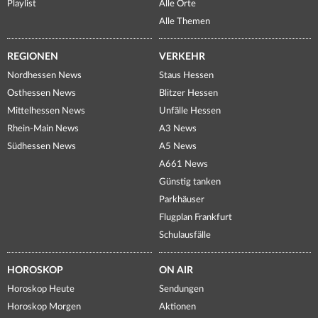
Playlist
Alle Orte
Alle Themen
REGIONEN
VERKEHR
Nordhessen News
Staus Hessen
Osthessen News
Blitzer Hessen
Mittelhessen News
Unfälle Hessen
Rhein-Main News
A3 News
Südhessen News
A5 News
A661 News
Günstig tanken
Parkhäuser
Flugplan Frankfurt
Schulausfälle
HOROSKOP
ON AIR
Horoskop Heute
Sendungen
Horoskop Morgen
Aktionen