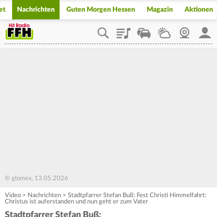
et
Nachrichten
Guten Morgen Hessen
Magazin
Aktionen
Playlist
Staupilot
Wetter
Webcam
Mein
© glomex, 13.05.2026
Video
>
Nachrichten
>
Stadtpfarrer Stefan Buß: Fest Christi Himmelfahrt:
Christus ist auferstanden und nun geht er zum Vater
Stadtpfarrer Stefan Buß: