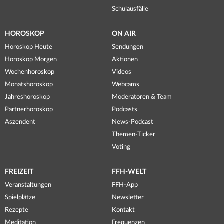
Schulausfälle
HOROSKOP
ON AIR
Horoskop Heute
Sendungen
Horoskop Morgen
Aktionen
Wochenhoroskop
Videos
Monatshoroskop
Webcams
Jahreshoroskop
Moderatoren & Team
Partnerhoroskop
Podcasts
Aszendent
News-Podcast
Themen-Ticker
Voting
FREIZEIT
FFH-WELT
Veranstaltungen
FFH-App
Spielplätze
Newsletter
Rezepte
Kontakt
Meditation
Frequenzen