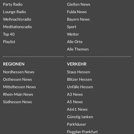
Party Radio
Gießen News
Lounge Radio
Fulda News
Weihnachtsradio
Bayern News
Meditationsradio
Sport
Top 40
Wetter
Playlist
Alle Orte
Alle Themen
REGIONEN
VERKEHR
Nordhessen News
Staus Hessen
Osthessen News
Blitzer Hessen
Mittelhessen News
Unfälle Hessen
Rhein-Main News
A3 News
Südhessen News
A5 News
A661 News
Günstig tanken
Parkhäuser
Flugplan Frankfurt