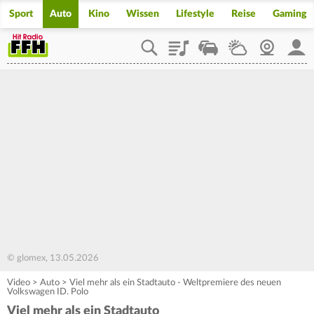
Sport
Auto
Kino
Wissen
Lifestyle
Reise
Gaming
Playlist
Staupilot
Wetter
Webcam
Mein
© glomex, 13.05.2026
Video
>
Auto
>
Viel mehr als ein Stadtauto - Weltpremiere des neuen
Volkswagen ID. Polo
Viel mehr als ein Stadtauto