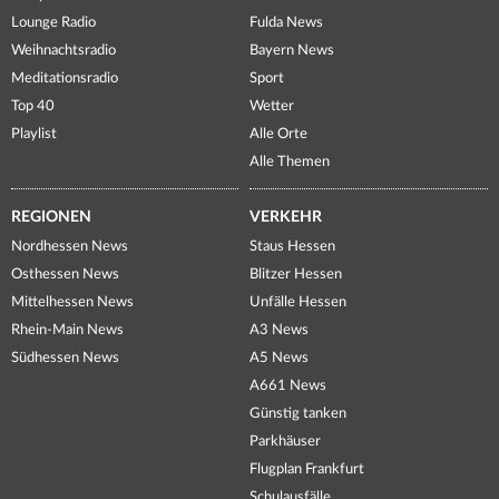
Lounge Radio
Fulda News
Weihnachtsradio
Bayern News
Meditationsradio
Sport
Top 40
Wetter
Playlist
Alle Orte
Alle Themen
REGIONEN
VERKEHR
Nordhessen News
Staus Hessen
Osthessen News
Blitzer Hessen
Mittelhessen News
Unfälle Hessen
Rhein-Main News
A3 News
Südhessen News
A5 News
A661 News
Günstig tanken
Parkhäuser
Flugplan Frankfurt
Schulausfälle