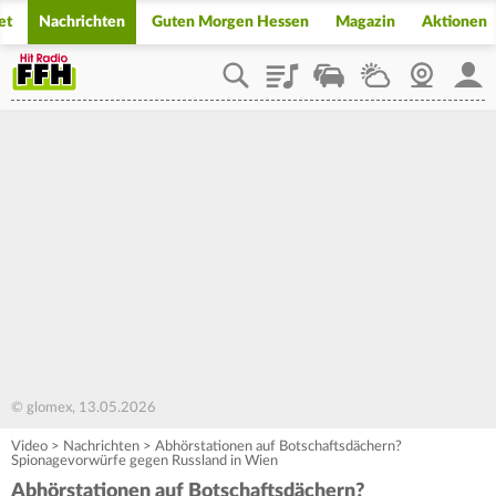
et
Nachrichten
Guten Morgen Hessen
Magazin
Aktionen
Playlist
Staupilot
Wetter
Webcam
Mein
© glomex, 13.05.2026
Video
>
Nachrichten
>
Abhörstationen auf Botschaftsdächern?
Spionagevorwürfe gegen Russland in Wien
Abhörstationen auf Botschaftsdächern?