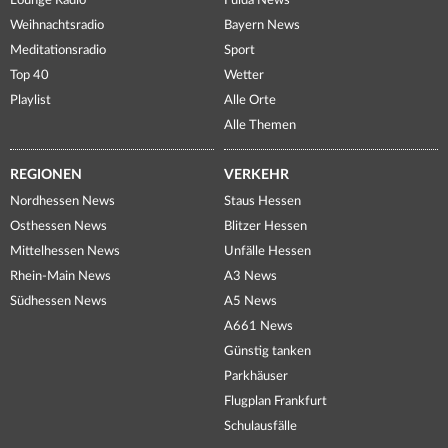
Lounge Radio
Fulda News
Weihnachtsradio
Bayern News
Meditationsradio
Sport
Top 40
Wetter
Playlist
Alle Orte
Alle Themen
REGIONEN
VERKEHR
Nordhessen News
Staus Hessen
Osthessen News
Blitzer Hessen
Mittelhessen News
Unfälle Hessen
Rhein-Main News
A3 News
Südhessen News
A5 News
A661 News
Günstig tanken
Parkhäuser
Flugplan Frankfurt
Schulausfälle