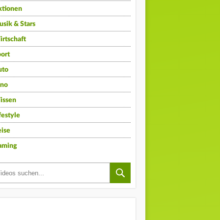
ktionen
sik & Stars
rtschaft
ort
uto
ino
issen
festyle
ise
aming