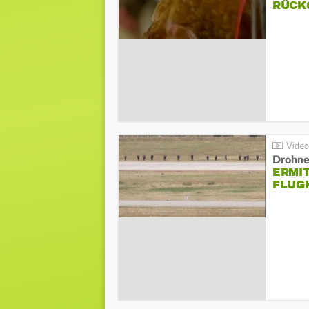
ÜCKG
Drohnen
ERMI
FLUG