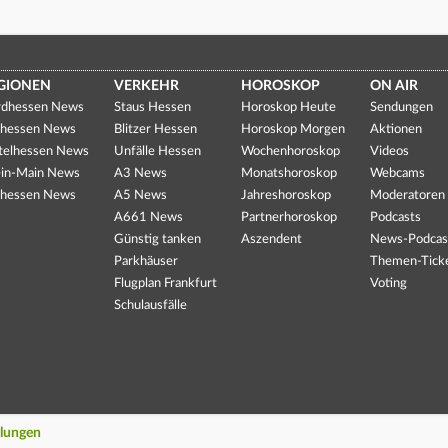
GIONEN
VERKEHR
HOROSKOP
ON AIR
dhessen News
Staus Hessen
Horoskop Heute
Sendungen
hessen News
Blitzer Hessen
Horoskop Morgen
Aktionen
telhessen News
Unfälle Hessen
Wochenhoroskop
Videos
in-Main News
A3 News
Monatshoroskop
Webcams
hessen News
A5 News
Jahreshoroskop
Moderatoren
A661 News
Partnerhoroskop
Podcasts
Günstig tanken
Aszendent
News-Podcas
Parkhäuser
Themen-Tick
Flugplan Frankfurt
Voting
Schulausfälle
llungen