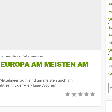
A
Mu
Wi
Sp
A
K
W
pa am meisten am Wochenende?
Li
 EUROPA AM MEISTEN AM
Re
G
 Mittelmeerraum sind am meisten auch am
ht es mit der Vier-Tage-Woche?