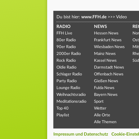
Du bist hier:
www.FFH.de
>>>
Video
RADIO
NEWS
RE
FFH Live
Hessen News
Nor
80er Radio
Frankfurt News
Ost
90er Radio
Wiesbaden News
Mit
2000er Radio
Mainz News
Rhe
Rock Radio
Kassel News
Süd
Oldie Radio
Darmstadt News
Schlager Radio
Offenbach News
Party Radio
Gießen News
Lounge Radio
Fulda News
Weihnachtsradio
Bayern News
Meditationsradio
Sport
Top 40
Wetter
Playlist
Alle Orte
Alle Themen
Impressum und Datenschutz
Cookie-Einste