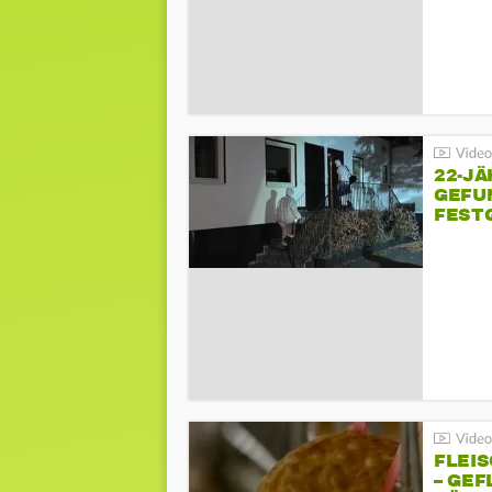
22-JÄ
GEFU
FEST
FLEI
– GEF