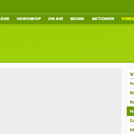
KEHR
HOROSKOP
ON AIR
MUSIK
AKTIONEN
VIDE
V
N
Be
B
N
G
M