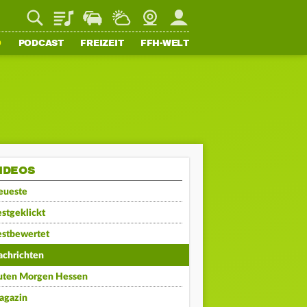
Playlist
Staupilot
Wetter
Webcam
Mein FFH
O
PODCAST
FREIZEIT
FFH-WELT
IDEOS
eueste
stgeklickt
estbewertet
achrichten
uten Morgen Hessen
agazin