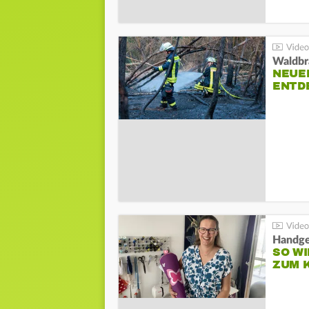
Waldbr
NEUE
ENTD
Handge
SO WI
ZUM 