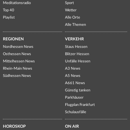
Meditationsradio
Sport
Top 40
Wetter
Playlist
Alle Orte
Alle Themen
REGIONEN
VERKEHR
Nordhessen News
Staus Hessen
Osthessen News
Blitzer Hessen
Mittelhessen News
Unfälle Hessen
Rhein-Main News
A3 News
Südhessen News
A5 News
A661 News
Günstig tanken
Parkhäuser
Flugplan Frankfurt
Schulausfälle
HOROSKOP
ON AIR