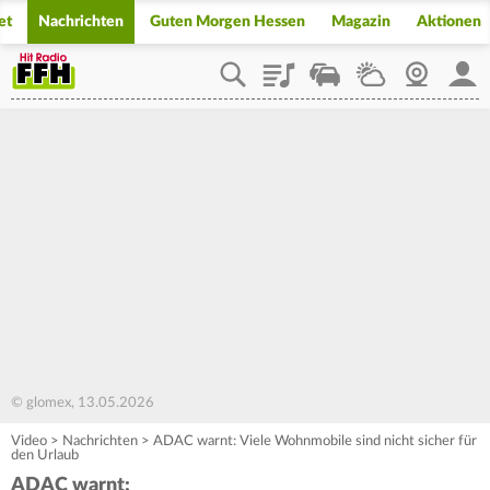
et
Nachrichten
Guten Morgen Hessen
Magazin
Aktionen
Playlist
Staupilot
Wetter
Webcam
Mein
© glomex, 13.05.2026
Video
>
Nachrichten
>
ADAC warnt: Viele Wohnmobile sind nicht sicher für
den Urlaub
ADAC warnt: