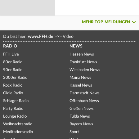
MEHR TOP-MELDUNGEN
Du bist hier:
www.FFH.de
>>>
Video
RADIO
NEWS
FFH Live
Hessen News
80er Radio
Frankfurt News
90er Radio
Wiesbaden News
2000er Radio
Mainz News
Rock Radio
Kassel News
Oldie Radio
Darmstadt News
Schlager Radio
Offenbach News
Party Radio
Gießen News
Lounge Radio
Fulda News
Weihnachtsradio
Bayern News
Meditationsradio
Sport