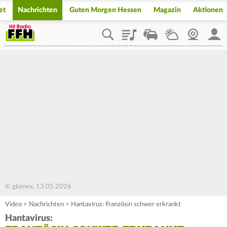
et
Nachrichten
Guten Morgen Hessen
Magazin
Aktionen
Playlist
Staupilot
Wetter
Webcam
Mein
© glomex, 13.05.2026
Video
>
Nachrichten
>
Hantavirus: Französin schwer erkrankt
Hantavirus: