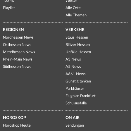
Top 40
Wetter
Playlist
Alle Orte
Alle Themen
REGIONEN
VERKEHR
Nordhessen News
Staus Hessen
Osthessen News
Blitzer Hessen
Mittelhessen News
Unfälle Hessen
Rhein-Main News
A3 News
Südhessen News
A5 News
A661 News
Günstig tanken
Parkhäuser
Flugplan Frankfurt
Schulausfälle
HOROSKOP
ON AIR
Horoskop Heute
Sendungen