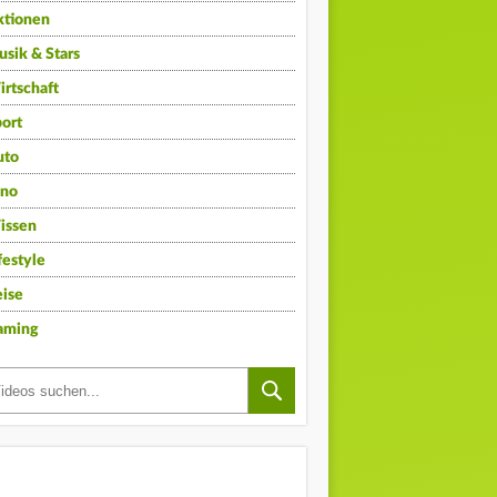
ktionen
sik & Stars
rtschaft
ort
uto
ino
issen
festyle
ise
aming