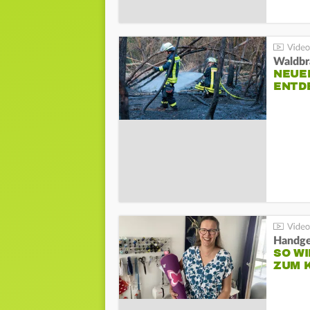
Waldbr
NEUE
ENTD
Handge
SO WI
ZUM 