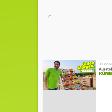
Ausste
KÜRB