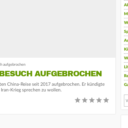
A
Mu
Wi
Sp
A
K
W
ch aufgebrochen
Li
-BESUCH AUFGEBROCHEN
Re
sten China-Reise seit 2017 aufgebrochen. Er kündigte
G
 Iran-Krieg sprechen zu wollen.