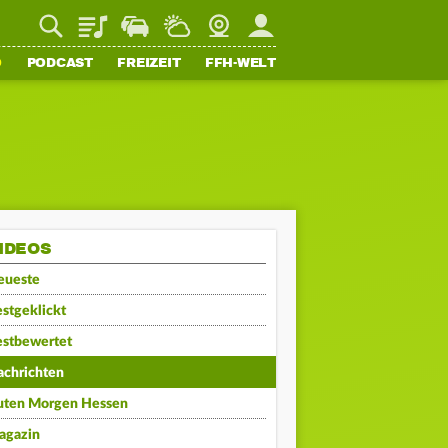
Playlist
Staupilot
Wetter
Webcam
Mein FFH
O
PODCAST
FREIZEIT
FFH-WELT
IDEOS
eueste
stgeklickt
estbewertet
achrichten
uten Morgen Hessen
agazin