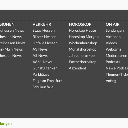
GIONEN
VERKEHR
HOROSKOP
ON AIR
dhessen News
Staus Hessen
Horoskop Heute
Sendungen
hessen News
Blitzer Hessen
Horoskop Morgen
Aktionen
telhessen News
Unfälle Hessen
Wochenhoroskop
Videos
in-Main News
A3 News
Monatshoroskop
Webcams
hessen News
A5 News
Jahreshoroskop
Moderatoren
A661 News
Partnerhoroskop
Podcasts
Günstig tanken
Aszendent
News-Podcas
Parkhäuser
Themen-Tick
Flugplan Frankfurt
Voting
Schulausfälle
llungen