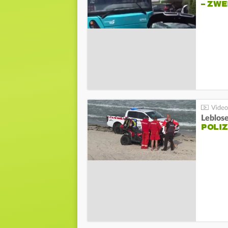
– ZW
Leblos
POLIZ