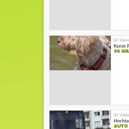
Kurze P
36 G
Hochta
AUTO