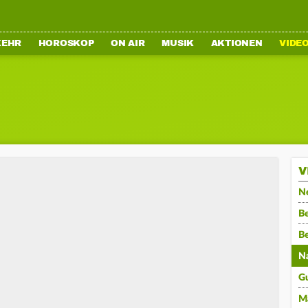
KEHR
HOROSKOP
ON AIR
MUSIK
AKTIONEN
VIDE
V
N
Be
B
N
G
M