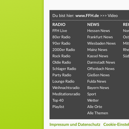
Du bist hier:
www.FFH.de
>>>
Video
RADIO
NEWS
RE
FFH Live
Hessen News
Nor
80er Radio
Frankfurt News
Ost
90er Radio
Wiesbaden News
Mit
2000er Radio
Mainz News
Rhe
Rock Radio
Kassel News
Süd
Oldie Radio
Darmstadt News
Schlager Radio
Offenbach News
Party Radio
Gießen News
Lounge Radio
Fulda News
Weihnachtsradio
Bayern News
Meditationsradio
Sport
Top 40
Wetter
Playlist
Alle Orte
Alle Themen
Impressum und Datenschutz
Cookie-Einste