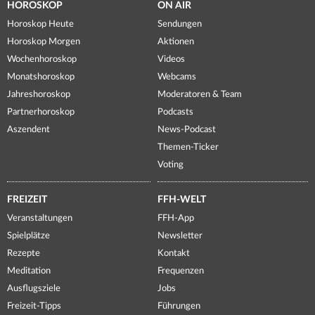
HOROSKOP
ON AIR
Horoskop Heute
Sendungen
Horoskop Morgen
Aktionen
Wochenhoroskop
Videos
Monatshoroskop
Webcams
Jahreshoroskop
Moderatoren & Team
Partnerhoroskop
Podcasts
Aszendent
News-Podcast
Themen-Ticker
Voting
FREIZEIT
FFH-WELT
Veranstaltungen
FFH-App
Spielplätze
Newsletter
Rezepte
Kontakt
Meditation
Frequenzen
Ausflugsziele
Jobs
Freizeit-Tipps
Führungen