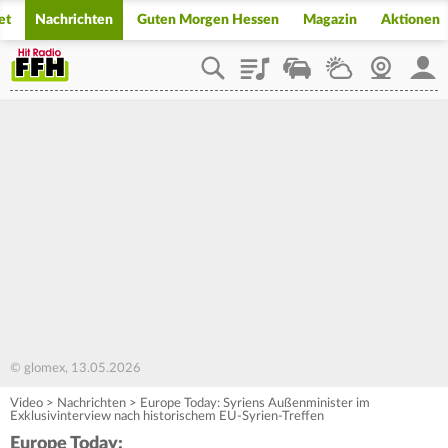
et
Nachrichten
Guten Morgen Hessen
Magazin
Aktionen
Playlist
Staupilot
Wetter
Webcam
Mein
© glomex, 13.05.2026
Video
>
Nachrichten
>
Europe Today: Syriens Außenminister im
Exklusivinterview nach historischem EU-Syrien-Treffen
Europe Today: