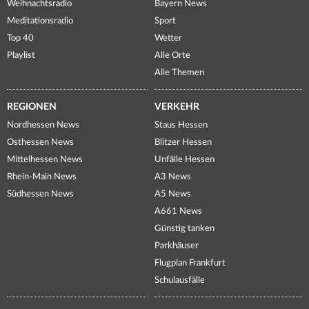
Weihnachtsradio
Bayern News
Meditationsradio
Sport
Top 40
Wetter
Playlist
Alle Orte
Alle Themen
REGIONEN
VERKEHR
Nordhessen News
Staus Hessen
Osthessen News
Blitzer Hessen
Mittelhessen News
Unfälle Hessen
Rhein-Main News
A3 News
Südhessen News
A5 News
A661 News
Günstig tanken
Parkhäuser
Flugplan Frankfurt
Schulausfälle