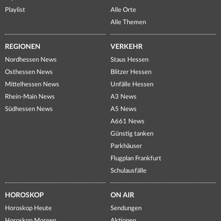
Playlist
Alle Orte
Alle Themen
REGIONEN
VERKEHR
Nordhessen News
Staus Hessen
Osthessen News
Blitzer Hessen
Mittelhessen News
Unfälle Hessen
Rhein-Main News
A3 News
Südhessen News
A5 News
A661 News
Günstig tanken
Parkhäuser
Flugplan Frankfurt
Schulausfälle
HOROSKOP
ON AIR
Horoskop Heute
Sendungen
Horoskop Morgen
Aktionen