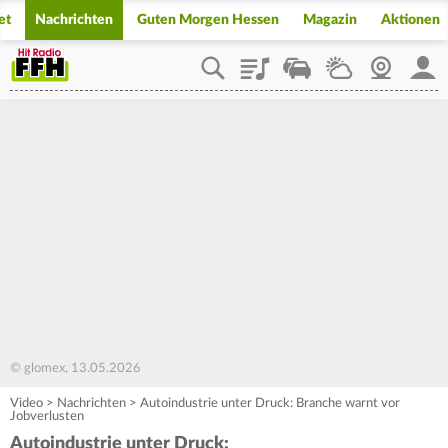
et
Nachrichten
Guten Morgen Hessen
Magazin
Aktionen
Playlist
Staupilot
Wetter
Webcam
Mein
© glomex, 13.05.2026
Video
>
Nachrichten
>
Autoindustrie unter Druck: Branche warnt vor
Jobverlusten
Autoindustrie unter Druck: