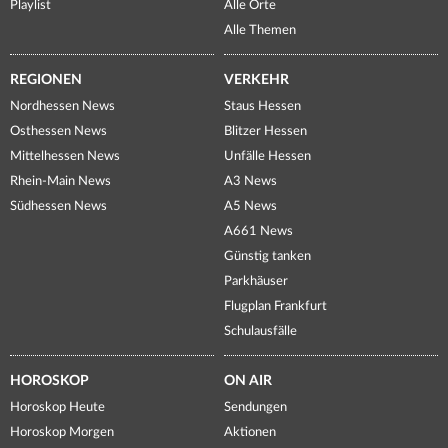
Playlist
Alle Orte
Alle Themen
REGIONEN
VERKEHR
Nordhessen News
Staus Hessen
Osthessen News
Blitzer Hessen
Mittelhessen News
Unfälle Hessen
Rhein-Main News
A3 News
Südhessen News
A5 News
A661 News
Günstig tanken
Parkhäuser
Flugplan Frankfurt
Schulausfälle
HOROSKOP
ON AIR
Horoskop Heute
Sendungen
Horoskop Morgen
Aktionen