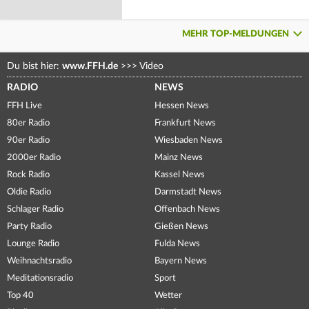
MEHR TOP-MELDUNGEN
Du bist hier:
www.FFH.de
>>>
Video
RADIO
NEWS
FFH Live
Hessen News
80er Radio
Frankfurt News
90er Radio
Wiesbaden News
2000er Radio
Mainz News
Rock Radio
Kassel News
Oldie Radio
Darmstadt News
Schlager Radio
Offenbach News
Party Radio
Gießen News
Lounge Radio
Fulda News
Weihnachtsradio
Bayern News
Meditationsradio
Sport
Top 40
Wetter