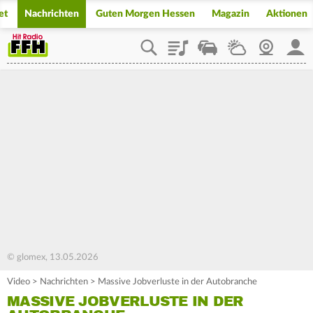
et
Nachrichten
Guten Morgen Hessen
Magazin
Aktionen
Playlist
Staupilot
Wetter
Webcam
Mein
© glomex, 13.05.2026
Video
>
Nachrichten
>
Massive Jobverluste in der Autobranche
MASSIVE JOBVERLUSTE IN DER