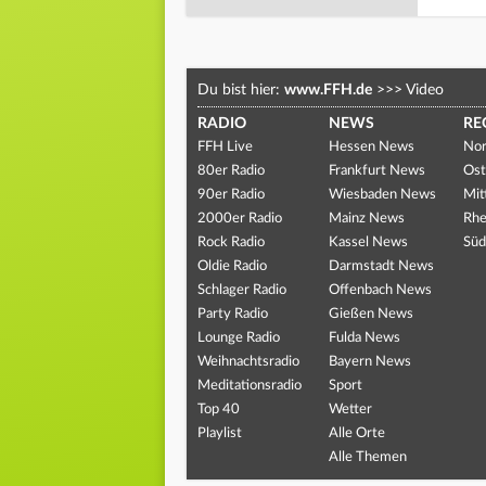
Du bist hier:
www.FFH.de
>>>
Video
RADIO
NEWS
RE
FFH Live
Hessen News
Nor
80er Radio
Frankfurt News
Ost
90er Radio
Wiesbaden News
Mit
2000er Radio
Mainz News
Rhe
Rock Radio
Kassel News
Süd
Oldie Radio
Darmstadt News
Schlager Radio
Offenbach News
Party Radio
Gießen News
Lounge Radio
Fulda News
Weihnachtsradio
Bayern News
Meditationsradio
Sport
Top 40
Wetter
Playlist
Alle Orte
Alle Themen