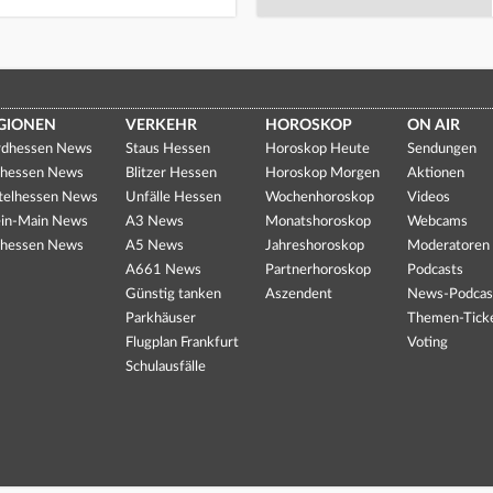
GIONEN
VERKEHR
HOROSKOP
ON AIR
dhessen News
Staus Hessen
Horoskop Heute
Sendungen
hessen News
Blitzer Hessen
Horoskop Morgen
Aktionen
telhessen News
Unfälle Hessen
Wochenhoroskop
Videos
in-Main News
A3 News
Monatshoroskop
Webcams
hessen News
A5 News
Jahreshoroskop
Moderatoren
A661 News
Partnerhoroskop
Podcasts
Günstig tanken
Aszendent
News-Podcas
Parkhäuser
Themen-Tick
Flugplan Frankfurt
Voting
Schulausfälle