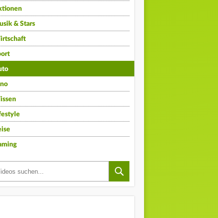
ktionen
sik & Stars
rtschaft
ort
uto
ino
issen
festyle
ise
aming