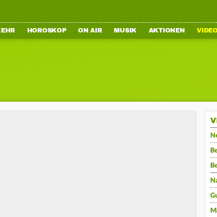
KEHR
HOROSKOP
ON AIR
MUSIK
AKTIONEN
VIDE
V
N
Be
B
N
G
M