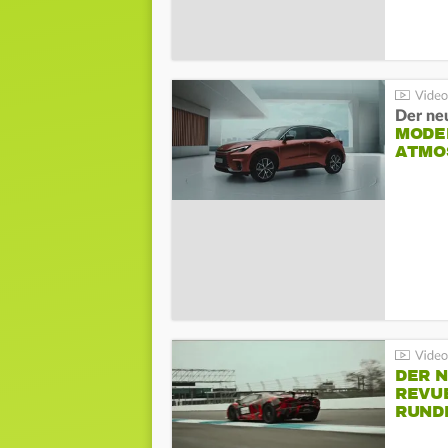
Der ne
MODEL
ATMO
DER 
REVU
RUND
HOCK