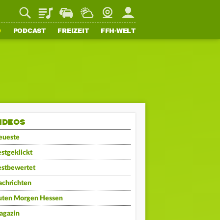
Playlist
Staupilot
Wetter
Webcam
Mein FFH
O
PODCAST
FREIZEIT
FFH-WELT
IDEOS
eueste
stgeklickt
estbewertet
achrichten
uten Morgen Hessen
agazin