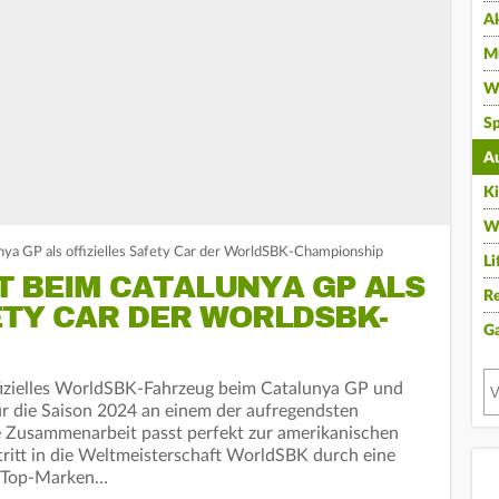
A
Mu
Wi
Sp
A
K
W
nya GP als offizielles Safety Car der WorldSBK-Championship
Li
T BEIM CATALUNYA GP ALS
Re
ETY CAR DER WORLDSBK-
G
fizielles WorldSBK-Fahrzeug beim Catalunya GP und
für die Saison 2024 an einem der aufregendsten
 Zusammenarbeit passt perfekt zur amerikanischen
tritt in die Weltmeisterschaft WorldSBK durch eine
n Top-Marken…