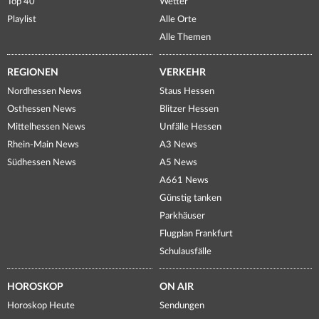
Top 40
Wetter
Playlist
Alle Orte
Alle Themen
REGIONEN
VERKEHR
Nordhessen News
Staus Hessen
Osthessen News
Blitzer Hessen
Mittelhessen News
Unfälle Hessen
Rhein-Main News
A3 News
Südhessen News
A5 News
A661 News
Günstig tanken
Parkhäuser
Flugplan Frankfurt
Schulausfälle
HOROSKOP
ON AIR
Horoskop Heute
Sendungen