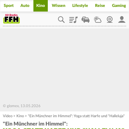
Sport
Auto
Kino
Wissen
Lifestyle
Reise
Gaming
Playlist
Staupilot
Wetter
Webcam
Mein
© glomex, 13.05.2026
Video
>
Kino
>
"Ein Münchner im Himmel": Yoga statt Harfe und "Halleluja"
"Ein Münchner im Himmel":