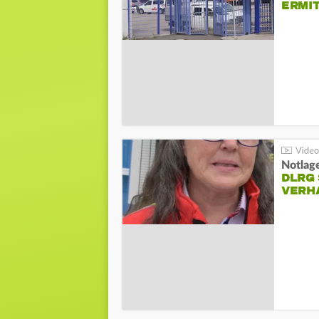
ERMI
Notlag
DLRG 
VERH