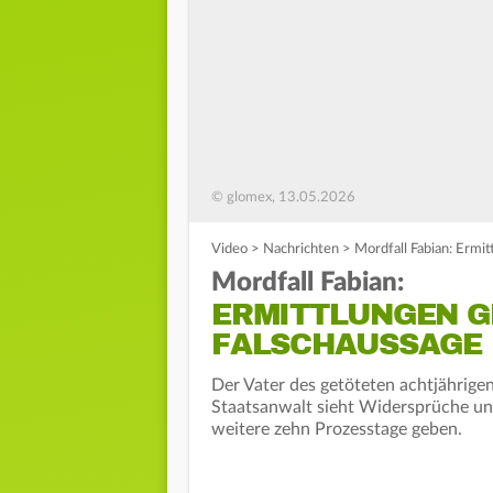
© glomex, 13.05.2026
Video
>
Nachrichten
>
Mordfall Fabian: Ermi
Mordfall Fabian:
ERMITTLUNGEN G
FALSCHAUSSAGE
Der Vater des getöteten achtjährig
Staatsanwalt sieht Widersprüche und
weitere zehn Prozesstage geben.