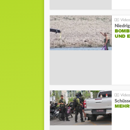
Niedri
BOMB
UND 
Schüsse
MEHRE