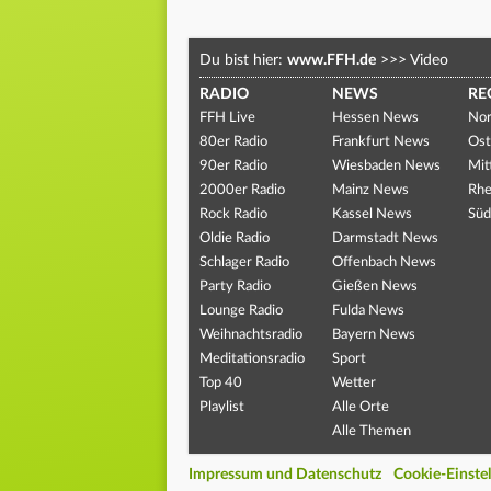
Du bist hier:
www.FFH.de
>>>
Video
RADIO
NEWS
RE
FFH Live
Hessen News
Nor
80er Radio
Frankfurt News
Ost
90er Radio
Wiesbaden News
Mit
2000er Radio
Mainz News
Rhe
Rock Radio
Kassel News
Süd
Oldie Radio
Darmstadt News
Schlager Radio
Offenbach News
Party Radio
Gießen News
Lounge Radio
Fulda News
Weihnachtsradio
Bayern News
Meditationsradio
Sport
Top 40
Wetter
Playlist
Alle Orte
Alle Themen
Impressum und Datenschutz
Cookie-Einste