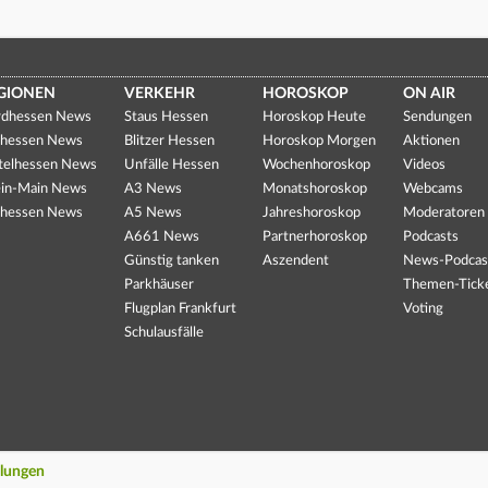
GIONEN
VERKEHR
HOROSKOP
ON AIR
dhessen News
Staus Hessen
Horoskop Heute
Sendungen
hessen News
Blitzer Hessen
Horoskop Morgen
Aktionen
telhessen News
Unfälle Hessen
Wochenhoroskop
Videos
in-Main News
A3 News
Monatshoroskop
Webcams
hessen News
A5 News
Jahreshoroskop
Moderatoren
A661 News
Partnerhoroskop
Podcasts
Günstig tanken
Aszendent
News-Podcas
Parkhäuser
Themen-Tick
Flugplan Frankfurt
Voting
Schulausfälle
llungen