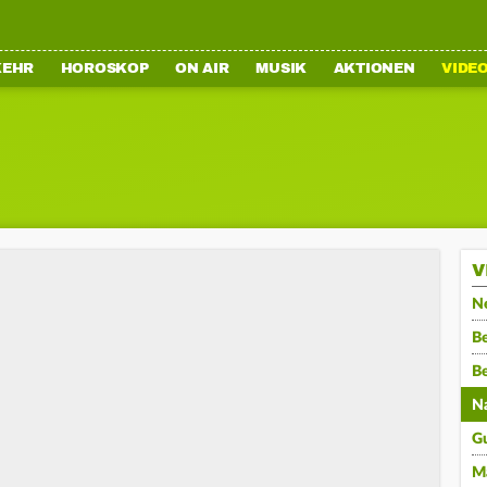
KEHR
HOROSKOP
ON AIR
MUSIK
AKTIONEN
VIDE
V
N
Be
B
N
G
M