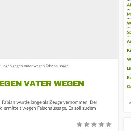
A
Mu
Wi
Sp
A
K
W
ttlungen gegen Vater wegen Falschaussage
Li
Re
EGEN VATER WEGEN
G
en Fabian wurde lange als Zeuge vernommen. Der
 ermittelt wegen Falschaussage. Es soll zudem