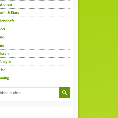
ktionen
sik & Stars
rtschaft
ort
uto
ino
issen
festyle
ise
aming