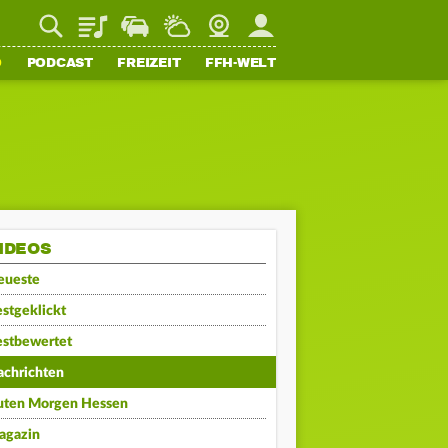
Playlist
Staupilot
Wetter
Webcam
Mein FFH
O
PODCAST
FREIZEIT
FFH-WELT
IDEOS
eueste
stgeklickt
estbewertet
achrichten
uten Morgen Hessen
agazin