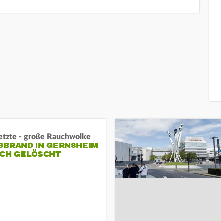
letzte - große Rauchwolke
BRAND IN GERNSHEIM E
CH GELÖSCHT