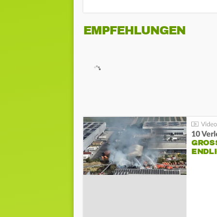
EMPFEHLUNGEN
10 Ver
GROSS
NDLI