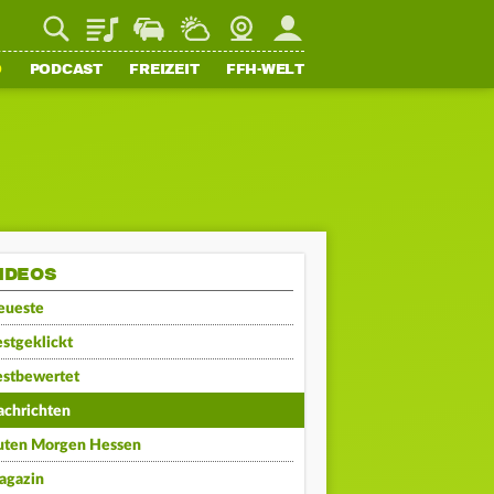
Playlist
Staupilot
Wetter
Webcam
Mein FFH
O
PODCAST
FREIZEIT
FFH-WELT
IDEOS
eueste
stgeklickt
estbewertet
achrichten
uten Morgen Hessen
agazin