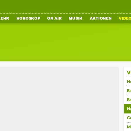
KEHR
HOROSKOP
ON AIR
MUSIK
AKTIONEN
VIDE
V
N
Be
B
N
G
M