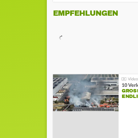
EMPFEHLUNGEN
10 Ver
GROSS
NDLI