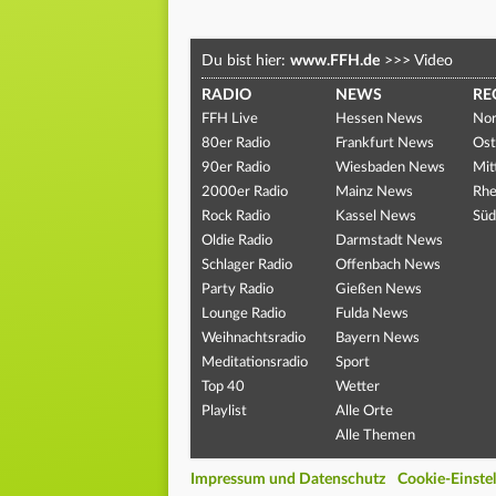
Du bist hier:
www.FFH.de
>>>
Video
RADIO
NEWS
RE
FFH Live
Hessen News
Nor
80er Radio
Frankfurt News
Ost
90er Radio
Wiesbaden News
Mit
2000er Radio
Mainz News
Rhe
Rock Radio
Kassel News
Süd
Oldie Radio
Darmstadt News
Schlager Radio
Offenbach News
Party Radio
Gießen News
Lounge Radio
Fulda News
Weihnachtsradio
Bayern News
Meditationsradio
Sport
Top 40
Wetter
Playlist
Alle Orte
Alle Themen
Impressum und Datenschutz
Cookie-Einste