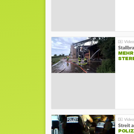
Stallbr
MEHR 
STER
Streit 
POLIZ