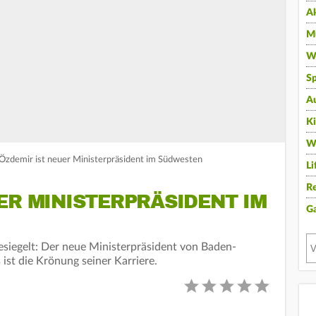
A
Mu
Wi
Sp
A
K
W
zdemir ist neuer Ministerpräsident im Südwesten
Li
Re
ER MINISTERPRÄSIDENT IM
G
siegelt: Der neue Ministerpräsident von Baden-
st die Krönung seiner Karriere.