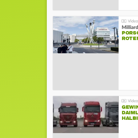
Millia
PORSC
ROTE
GEWI
DAIM
HALB