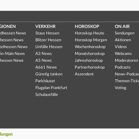
GIONEN
VERKEHR
HOROSKOP
ON AIR
dhessen News
Staus Hessen
Horoskop Heute
Sendungen
hessen News
Blitzer Hessen
Horoskop Morgen
Aktionen
telhessen News
Unfälle Hessen
Wochenhoroskop
Videos
in-Main News
A3 News
Monatshoroskop
Webcams
hessen News
A5 News
Jahreshoroskop
Moderatoren
A661 News
Partnerhoroskop
Podcasts
Günstig tanken
Aszendent
News-Podcas
Parkhäuser
Themen-Tick
Flugplan Frankfurt
Voting
Schulausfälle
llungen