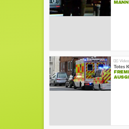
ANN I
Totes 
FREM
AUSG