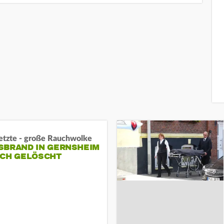
letzte - große Rauchwolke
BRAND IN GERNSHEIM E
CH GELÖSCHT