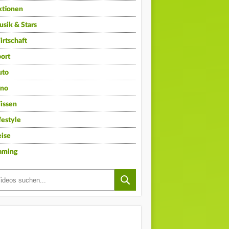
ktionen
sik & Stars
rtschaft
ort
uto
ino
issen
festyle
ise
aming