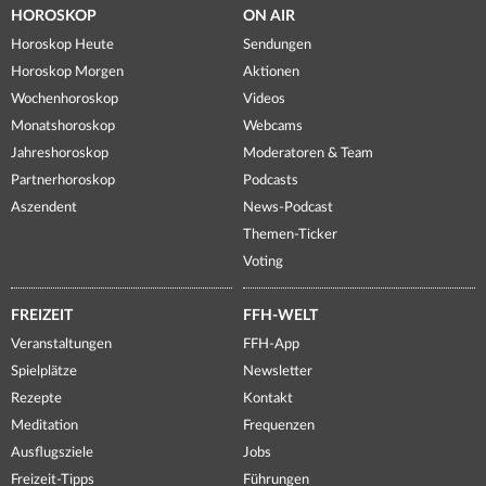
HOROSKOP
ON AIR
Horoskop Heute
Sendungen
Horoskop Morgen
Aktionen
Wochenhoroskop
Videos
Monatshoroskop
Webcams
Jahreshoroskop
Moderatoren & Team
Partnerhoroskop
Podcasts
Aszendent
News-Podcast
Themen-Ticker
Voting
FREIZEIT
FFH-WELT
Veranstaltungen
FFH-App
Spielplätze
Newsletter
Rezepte
Kontakt
Meditation
Frequenzen
Ausflugsziele
Jobs
Freizeit-Tipps
Führungen