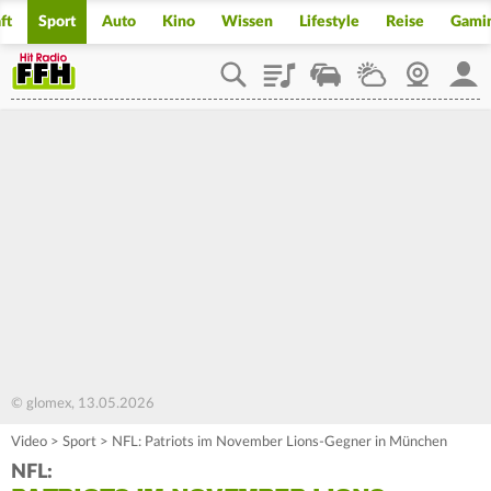
ft
Sport
Auto
Kino
Wissen
Lifestyle
Reise
Gami
Playlist
Staupilot
Wetter
Webcam
Mein
© glomex, 13.05.2026
Video
>
Sport
>
NFL: Patriots im November Lions-Gegner in München
NFL: