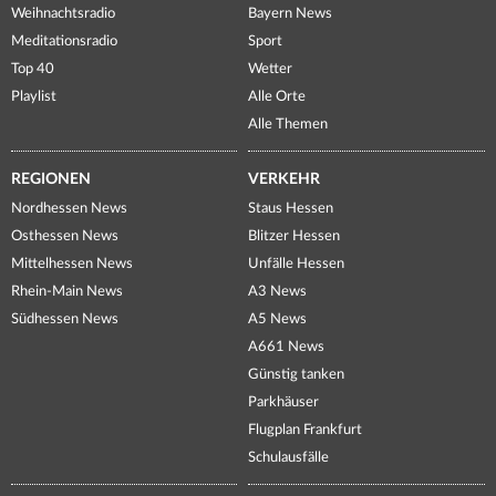
Weihnachtsradio
Bayern News
Meditationsradio
Sport
Top 40
Wetter
Playlist
Alle Orte
Alle Themen
REGIONEN
VERKEHR
Nordhessen News
Staus Hessen
Osthessen News
Blitzer Hessen
Mittelhessen News
Unfälle Hessen
Rhein-Main News
A3 News
Südhessen News
A5 News
A661 News
Günstig tanken
Parkhäuser
Flugplan Frankfurt
Schulausfälle