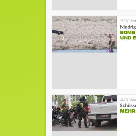
Niedri
BOMB
UND 
Schüsse
MEHRE