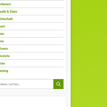
ktionen
sik & Stars
rtschaft
ort
uto
ino
issen
festyle
ise
aming