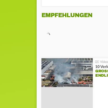
EMPFEHLUNGEN
10 Ver
GROSS
NDLI