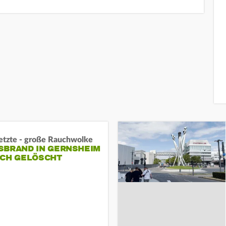
letzte - große Rauchwolke
BRAND IN GERNSHEIM E
CH GELÖSCHT