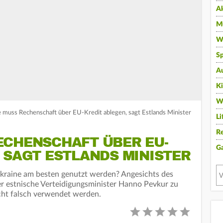
A
Mu
Wi
Sp
A
K
W
e muss Rechenschaft über EU-Kredit ablegen, sagt Estlands Minister
Li
Re
ECHENSCHAFT ÜBER EU-
G
 SAGT ESTLANDS MINISTER
kraine am besten genutzt werden? Angesichts des
er estnische Verteidigungsminister Hanno Pevkur zu
cht falsch verwendet werden.