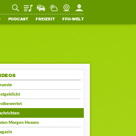
Playlist
Staupilot
Wetter
Webcam
Mein FFH
O
PODCAST
FREIZEIT
FFH-WELT
IDEOS
eueste
stgeklickt
estbewertet
achrichten
uten Morgen Hessen
agazin