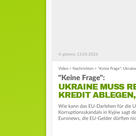
© glomex, 13.05.2026
Video
>
Nachrichten
>
"Keine Frage": Ukrain
"Keine Frage":
UKRAINE MUSS R
KREDIT ABLEGEN,
Wie kann das EU-Darlehen für die U
Korruptionsskandals in Kyjiw sagt d
Euronews, die EU-Gelder dürften ni