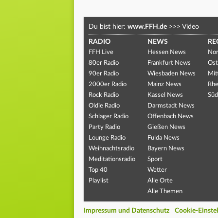
Du bist hier:
www.FFH.de
>>>
Video
RADIO
NEWS
RE
FFH Live
Hessen News
Nor
80er Radio
Frankfurt News
Ost
90er Radio
Wiesbaden News
Mit
2000er Radio
Mainz News
Rhe
Rock Radio
Kassel News
Süd
Oldie Radio
Darmstadt News
Schlager Radio
Offenbach News
Party Radio
Gießen News
Lounge Radio
Fulda News
Weihnachtsradio
Bayern News
Meditationsradio
Sport
Top 40
Wetter
Playlist
Alle Orte
Alle Themen
Impressum und Datenschutz
Cookie-Einste