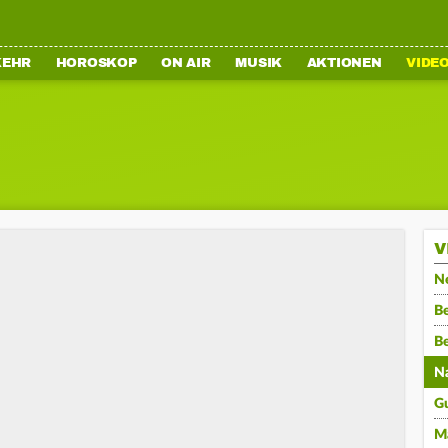
KEHR
HOROSKOP
ON AIR
MUSIK
AKTIONEN
VIDE
V
N
Be
B
N
G
M