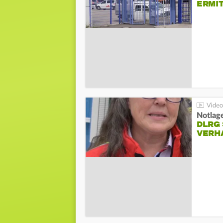
ERMI
Notlag
DLRG 
VERH