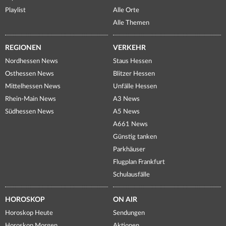
Playlist
Alle Orte
Alle Themen
REGIONEN
VERKEHR
Nordhessen News
Staus Hessen
Osthessen News
Blitzer Hessen
Mittelhessen News
Unfälle Hessen
Rhein-Main News
A3 News
Südhessen News
A5 News
A661 News
Günstig tanken
Parkhäuser
Flugplan Frankfurt
Schulausfälle
HOROSKOP
ON AIR
Horoskop Heute
Sendungen
Horoskop Morgen
Aktionen