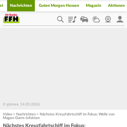
et
Nachrichten
Guten Morgen Hessen
Magazin
Aktionen
Playlist
Staupilot
Wetter
Webcam
Mein
© glomex, 14.05.2026
Video
>
Nachrichten
>
Nächstes Kreuzfahrtschiff im Fokus: Welle von
Magen-Darm-Infekten
Nächstes Kreuzfahrtschiff im Fokus: